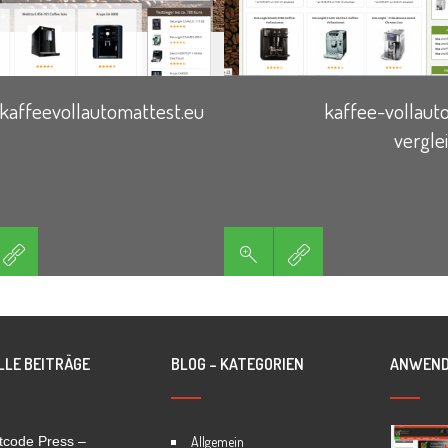
kaffeevollautomattest.eu
kaffee-vollaut
vergle
LLE BEITRÄGE
BLOG – KATEGORIEN
ANWEND
tcode Press –
Allgemein