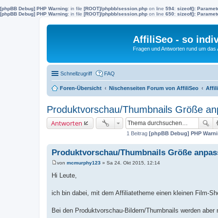
[phpBB Debug] PHP Warning
: in file
[ROOT]/phpbb/session.php
on line
594
:
sizeof(): Parame
[phpBB Debug] PHP Warning
: in file
[ROOT]/phpbb/session.php
on line
650
:
sizeof(): Parame
AffiliSeo - so indi
Fragen und Antworten rund um das Af
Schnellzugriff
FAQ
Foren-Übersicht
Nischenseiten Forum von AffiliSeo
Affil
Produktvorschau/Thumbnails Größe a
Antworten
1 Beitrag
[phpBB Debug] PHP Warn
Produktvorschau/Thumbnails Größe anpas
von
mcmurphy123
»
Sa 24. Okt 2015, 12:14
B
e
Hi Leute,
i
t
r
ich bin dabei, mit dem Affiliatetheme einen kleinen Film-S
a
g
Bei den Produktvorschau-Bildern/Thumbnails werden aber nu