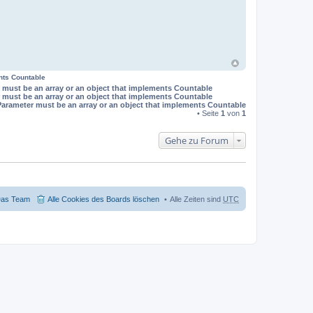
nts Countable
 must be an array or an object that implements Countable
 must be an array or an object that implements Countable
Parameter must be an array or an object that implements Countable
• Seite
1
von
1
Gehe zu Forum
as Team
Alle Cookies des Boards löschen
Alle Zeiten sind
UTC