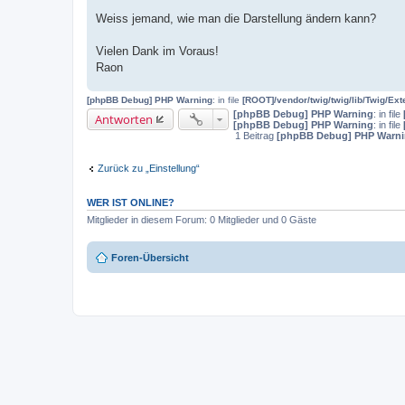
Weiss jemand, wie man die Darstellung ändern kann?
Vielen Dank im Voraus!
Raon
[phpBB Debug] PHP Warning
: in file
[ROOT]/vendor/twig/twig/lib/Twig/Ex
[phpBB Debug] PHP Warning
: in file
Antworten
[phpBB Debug] PHP Warning
: in file
1 Beitrag
[phpBB Debug] PHP Warn
Zurück zu „Einstellung“
WER IST ONLINE?
Mitglieder in diesem Forum: 0 Mitglieder und 0 Gäste
Foren-Übersicht