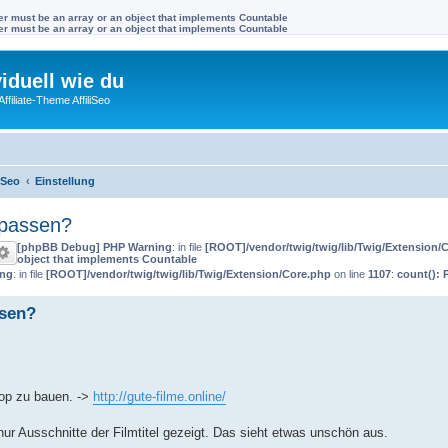
ter must be an array or an object that implements Countable
ter must be an array or an object that implements Countable
viduell wie du
filiate-Theme AffiliSeo
iSeo
Einstellung
npassen?
[phpBB Debug] PHP Warning
: in file
[ROOT]/vendor/twig/twig/lib/Twig/Extension/
object that implements Countable
ing
: in file
[ROOT]/vendor/twig/twig/lib/Twig/Extension/Core.php
on line
1107
:
count(): 
sen?
hop zu bauen. ->
http://gute-filme.online/
r Ausschnitte der Filmtitel gezeigt. Das sieht etwas unschön aus.