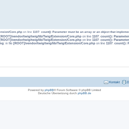
tension/Core.php
on line
1107
:
count(): Parameter must be an array or an object that impleme
[ROOT]/vendor/twig/twig/lib/Twig/Extension/Core.php
on line
1107
:
count(): Parameter
[ROOT]/vendor/twig/twig/lib/Twig/Extension/Core.php
on line
1107
:
count(): Parameter
ing
: in file
[ROOT]/vendor/twig/twig/lib/Twig/Extension/Core.php
on line
1107
:
count(): 
Kontakt
D
Powered by
phpBB
® Forum Software © phpBB Limited
Deutsche Übersetzung durch
phpBB.de