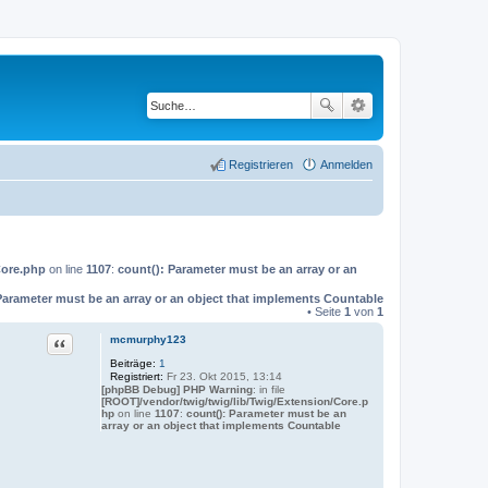
Registrieren
Anmelden
Core.php
on line
1107
:
count(): Parameter must be an array or an
Parameter must be an array or an object that implements Countable
• Seite
1
von
1
mcmurphy123
Zitat
Beiträge:
1
Registriert:
Fr 23. Okt 2015, 13:14
[phpBB Debug] PHP Warning
: in file
[ROOT]/vendor/twig/twig/lib/Twig/Extension/Core.p
hp
on line
1107
:
count(): Parameter must be an
array or an object that implements Countable