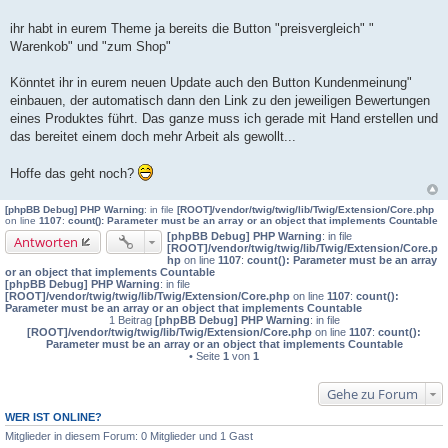
t
r
ihr habt in eurem Theme ja bereits die Button "preisvergleich" "
a
Warenkob" und "zum Shop"
g
Könntet ihr in eurem neuen Update auch den Button Kundenmeinung"
einbauen, der automatisch dann den Link zu den jeweiligen Bewertungen
eines Produktes führt. Das ganze muss ich gerade mit Hand erstellen und
das bereitet einem doch mehr Arbeit als gewollt...
Hoffe das geht noch?
[phpBB Debug] PHP Warning
: in file
[ROOT]/vendor/twig/twig/lib/Twig/Extension/Core.php
on line
1107
:
count(): Parameter must be an array or an object that implements Countable
[phpBB Debug] PHP Warning
: in file
Antworten
[ROOT]/vendor/twig/twig/lib/Twig/Extension/Core.p
hp
on line
1107
:
count(): Parameter must be an array
or an object that implements Countable
[phpBB Debug] PHP Warning
: in file
[ROOT]/vendor/twig/twig/lib/Twig/Extension/Core.php
on line
1107
:
count():
Parameter must be an array or an object that implements Countable
1 Beitrag
[phpBB Debug] PHP Warning
: in file
[ROOT]/vendor/twig/twig/lib/Twig/Extension/Core.php
on line
1107
:
count():
Parameter must be an array or an object that implements Countable
• Seite
1
von
1
Gehe zu Forum
WER IST ONLINE?
Mitglieder in diesem Forum: 0 Mitglieder und 1 Gast