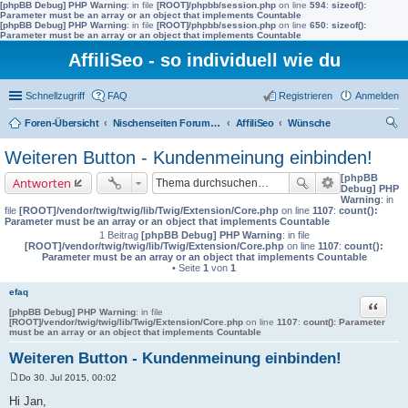
[phpBB Debug] PHP Warning
: in file
[ROOT]/phpbb/session.php
on line
594
:
sizeof():
Parameter must be an array or an object that implements Countable
[phpBB Debug] PHP Warning
: in file
[ROOT]/phpbb/session.php
on line
650
:
sizeof():
Parameter must be an array or an object that implements Countable
AffiliSeo - so individuell wie du
Schnellzugriff
FAQ
Registrieren
Anmelden
Foren-Übersicht
Nischenseiten Forum von AffiliSeo
AffiliSeo
Wünsche
uc
Weiteren Button - Kundenmeinung einbinden!
he
[phpBB
Antworten
Debug] PHP
Warning
: in
file
[ROOT]/vendor/twig/twig/lib/Twig/Extension/Core.php
on line
1107
:
count():
Parameter must be an array or an object that implements Countable
1 Beitrag
[phpBB Debug] PHP Warning
: in file
[ROOT]/vendor/twig/twig/lib/Twig/Extension/Core.php
on line
1107
:
count():
Parameter must be an array or an object that implements Countable
• Seite
1
von
1
efaq
Zitat
[phpBB Debug] PHP Warning
: in file
[ROOT]/vendor/twig/twig/lib/Twig/Extension/Core.php
on line
1107
:
count(): Parameter
must be an array or an object that implements Countable
Weiteren Button - Kundenmeinung einbinden!
Do 30. Jul 2015, 00:02
B
e
Hi Jan,
i