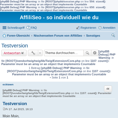
[phpBB Debug] PHP Warning
: in file
[ROOT]/phpbb/session.php
on line
594
:
sizeof():
Parameter must be an array or an object that implements Countable
[phpBB Debug] PHP Warning
: in file
[ROOT]/phpbb/session.php
on line
650
:
sizeof():
Parameter must be an array or an object that implements Countable
AffiliSeo - so individuell wie du
Schnellzugriff
FAQ
Registrieren
Anmelden
Foren-Übersicht
Nischenseiten Forum von AffiliSeo
Sonstiges
uc
Testversion
he
[phpBB
Antworten
Debug] PHP
Warning
: in
file
[ROOT]/vendor/twig/twig/lib/Twig/Extension/Core.php
on line
1107
:
count():
Parameter must be an array or an object that implements Countable
1 Beitrag
[phpBB Debug] PHP Warning
: in file
[ROOT]/vendor/twig/twig/lib/Twig/Extension/Core.php
on line
1107
:
count():
Parameter must be an array or an object that implements Countable
• Seite
1
von
1
ecktown
Zitat
[phpBB Debug] PHP Warning
: in file
[ROOT]/vendor/twig/twig/lib/Twig/Extension/Core.php
on line
1107
:
count(): Parameter
must be an array or an object that implements Countable
Testversion
Fr 17. Jul 2015, 16:13
B
e
Moin Moin,
i