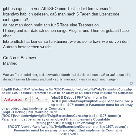
t
r
gibt es eigentlich von AffiliSEO eine Test- oder Demoversion?
a
Irgendwo hab ich gelesen, daß man nach 5 Tagen den Lizenzcode
g
eintragen muß,
da hat man doch praktisch für 5 Tage eine Testversion.
Hintergrund ist, daß ich schon einige Plugins und Themes gekauft habe,
aber
letztendlich hat keines so funktioniert wie es sollte bzw. wie es von den
Autoren beschrieben wurde.
Gruß aus Ecktown
Manfred
Wer an Foren teilnimmt, sollte zwischendurch mal damit rechnen, daß er auf Leute trifft,
die nicht seiner Meinung sind und - schlimmer noch - es ihm auch noch sagen.
[phpBB Debug] PHP Warning
: in file
[ROOT]/vendor/twig/twig/lib/Twig/Extension/Core.php
on line
1107
:
count(): Parameter must be an array or an object that implements Countable
[phpBB Debug] PHP Warning
: in file
Antworten
[ROOT]/vendor/twig/twig/lib/Twig/Extension/Core.p
hp
on line
1107
:
count(): Parameter must be an array
or an object that implements Countable
[phpBB Debug] PHP Warning
: in file
[ROOT]/vendor/twig/twig/lib/Twig/Extension/Core.php
on line
1107
:
count():
Parameter must be an array or an object that implements Countable
1 Beitrag
[phpBB Debug] PHP Warning
: in file
[ROOT]/vendor/twig/twig/lib/Twig/Extension/Core.php
on line
1107
:
count():
Parameter must be an array or an object that implements Countable
• Seite
1
von
1