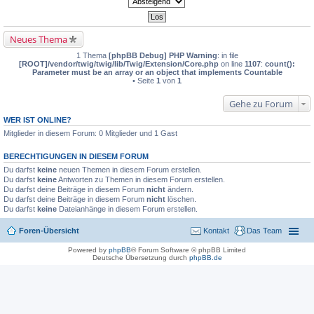
Neues Thema
1 Thema
[phpBB Debug] PHP Warning
: in file
[ROOT]/vendor/twig/twig/lib/Twig/Extension/Core.php
on line
1107
:
count():
Parameter must be an array or an object that implements Countable
• Seite
1
von
1
Gehe zu Forum
WER IST ONLINE?
Mitglieder in diesem Forum: 0 Mitglieder und 1 Gast
BERECHTIGUNGEN IN DIESEM FORUM
Du darfst
keine
neuen Themen in diesem Forum erstellen.
Du darfst
keine
Antworten zu Themen in diesem Forum erstellen.
Du darfst deine Beiträge in diesem Forum
nicht
ändern.
Du darfst deine Beiträge in diesem Forum
nicht
löschen.
Du darfst
keine
Dateianhänge in diesem Forum erstellen.
Foren-Übersicht
Kontakt
Das Team
Powered by
phpBB
® Forum Software © phpBB Limited
Deutsche Übersetzung durch
phpBB.de