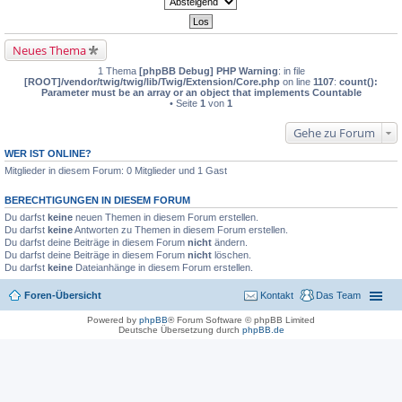
Neues Thema
1 Thema
[phpBB Debug] PHP Warning
: in file
[ROOT]/vendor/twig/twig/lib/Twig/Extension/Core.php
on line
1107
:
count():
Parameter must be an array or an object that implements Countable
• Seite
1
von
1
Gehe zu Forum
WER IST ONLINE?
Mitglieder in diesem Forum: 0 Mitglieder und 1 Gast
BERECHTIGUNGEN IN DIESEM FORUM
Du darfst
keine
neuen Themen in diesem Forum erstellen.
Du darfst
keine
Antworten zu Themen in diesem Forum erstellen.
Du darfst deine Beiträge in diesem Forum
nicht
ändern.
Du darfst deine Beiträge in diesem Forum
nicht
löschen.
Du darfst
keine
Dateianhänge in diesem Forum erstellen.
Foren-Übersicht
Kontakt
Das Team
Powered by
phpBB
® Forum Software © phpBB Limited
Deutsche Übersetzung durch
phpBB.de