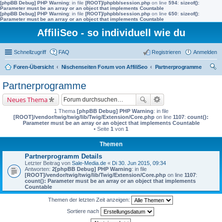
[phpBB Debug] PHP Warning
: in file
[ROOT]/phpbb/session.php
on line
594
:
sizeof():
Parameter must be an array or an object that implements Countable
[phpBB Debug] PHP Warning
: in file
[ROOT]/phpbb/session.php
on line
650
:
sizeof():
Parameter must be an array or an object that implements Countable
AffiliSeo - so individuell wie du
Schnellzugriff
FAQ
Registrieren
Anmelden
Foren-Übersicht
Nischenseiten Forum von AffiliSeo
Partnerprogramme
uc
Partnerprogramme
he
Neues Thema
1 Thema
[phpBB Debug] PHP Warning
: in file
[ROOT]/vendor/twig/twig/lib/Twig/Extension/Core.php
on line
1107
:
count():
Parameter must be an array or an object that implements Countable
• Seite
1
von
1
Themen
Partnerprogramm Details
Letzter Beitrag von
Sale-Media.de
«
Di 30. Jun 2015, 09:34
Antworten:
2
[phpBB Debug] PHP Warning
: in file
[ROOT]/vendor/twig/twig/lib/Twig/Extension/Core.php
on line
1107
:
count(): Parameter must be an array or an object that implements
Countable
Themen der letzten Zeit anzeigen:
Sortiere nach