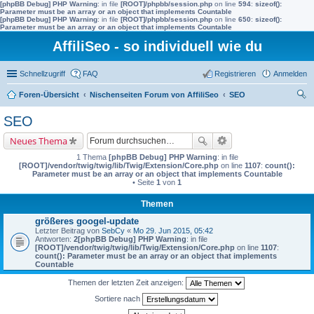
[phpBB Debug] PHP Warning
: in file
[ROOT]/phpbb/session.php
on line
594
:
sizeof():
Parameter must be an array or an object that implements Countable
[phpBB Debug] PHP Warning
: in file
[ROOT]/phpbb/session.php
on line
650
:
sizeof():
Parameter must be an array or an object that implements Countable
AffiliSeo - so individuell wie du
Schnellzugriff
FAQ
Registrieren
Anmelden
Foren-Übersicht
Nischenseiten Forum von AffiliSeo
SEO
uc
SEO
he
Neues Thema
1 Thema
[phpBB Debug] PHP Warning
: in file
[ROOT]/vendor/twig/twig/lib/Twig/Extension/Core.php
on line
1107
:
count():
Parameter must be an array or an object that implements Countable
• Seite
1
von
1
Themen
größeres googel-update
Letzter Beitrag von
SebCy
«
Mo 29. Jun 2015, 05:42
Antworten:
2
[phpBB Debug] PHP Warning
: in file
[ROOT]/vendor/twig/twig/lib/Twig/Extension/Core.php
on line
1107
:
count(): Parameter must be an array or an object that implements
Countable
Themen der letzten Zeit anzeigen:
Sortiere nach