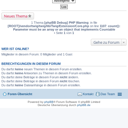
Neues Thema
1 Thema
[phpBB Debug] PHP Warning
: in file
[ROOT]/vendor/twig/twig/lib/Twig/Extension/Core.php
on line
1107
:
count():
Parameter must be an array or an object that implements Countable
• Seite
1
von
1
Gehe zu Forum
WER IST ONLINE?
Mitglieder in diesem Forum: 0 Mitglieder und 1 Gast
BERECHTIGUNGEN IN DIESEM FORUM
Du darfst
keine
neuen Themen in diesem Forum erstellen.
Du darfst
keine
Antworten zu Themen in diesem Forum erstellen.
Du darfst deine Beiträge in diesem Forum
nicht
ändern.
Du darfst deine Beiträge in diesem Forum
nicht
löschen.
Du darfst
keine
Dateianhänge in diesem Forum erstellen.
Foren-Übersicht
Kontakt
Das Team
Powered by
phpBB
® Forum Software © phpBB Limited
Deutsche Übersetzung durch
phpBB.de