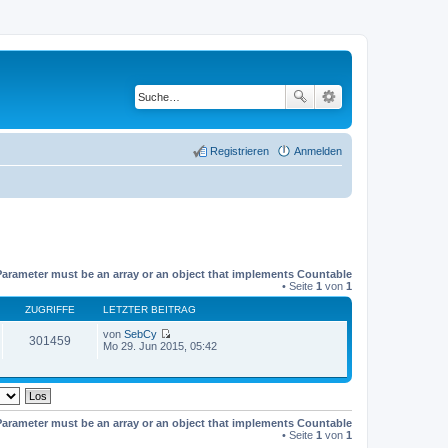
Registrieren
Anmelden
Parameter must be an array or an object that implements Countable
• Seite
1
von
1
ZUGRIFFE
LETZTER BEITRAG
von
SebCy
301459
N
Mo 29. Jun 2015, 05:42
e
u
e
s
t
e
Parameter must be an array or an object that implements Countable
r
• Seite
1
von
1
B