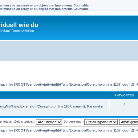
ter must be an array or an object that implements Countable
ter must be an array or an object that implements Countable
viduell wie du
filiate-Theme AffiliSeo
ing
: in file
[ROOT]/vendor/twig/twig/lib/Twig/Extension/Core.php
on line
1107
:
count(): 
ANTWORTEN
2
wig/lib/Twig/Extension/Core.php
on line
1107
:
count(): Parameter
 letzten Zeit anzeigen:
Sortiere nach
ing
: in file
[ROOT]/vendor/twig/twig/lib/Twig/Extension/Core.php
on line
1107
:
count(): 