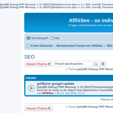
[phpBB Debug] PHP Warning
: in file
[ROOT]/phpbb/session.php
on line
594
:
sizeof(): Parame
[phpBB Debug] PHP Warning
: in file
[ROOT]/phpbb/session.php
on line
650
:
sizeof(): Parame
AffiliSeo - so indi
Fragen und Antworten rund um das Af
Schnellzugriff
FAQ
Foren-Übersicht
Nischenseiten Forum von AffiliSeo
SEO
SEO
Neues Thema
1 Thema
[phpBB Debug] PHP Warn
THEMEN
größeres googel-update
[phpBB Debug] PHP Warning
: in file
[ROOT]/vendor/twig/t
must be an array or an object that implements Countable
von
AffiliSeo
» Sa 13. Jun 2015, 21:17
Themen der
1 Thema
[phpBB Debug] PHP Warn
Neues Thema