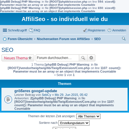
[phpBB Debug] PHP Warning
: in file
[ROOT]/phpbb/session.php
on line
594
:
sizeof():
Parameter must be an array or an object that implements Countable
[phpBB Debug] PHP Warning
: in file
[ROOT]/phpbb/session.php
on line
650
:
sizeof():
Parameter must be an array or an object that implements Countable
AffiliSeo - so individuell wie du
Schnellzugriff
FAQ
Registrieren
Anmelden
Foren-Übersicht
Nischenseiten Forum von AffiliSeo
SEO
uc
SEO
he
Neues Thema
1 Thema
[phpBB Debug] PHP Warning
: in file
[ROOT]/vendor/twig/twig/lib/Twig/Extension/Core.php
on line
1107
:
count():
Parameter must be an array or an object that implements Countable
• Seite
1
von
1
Themen
größeres googel-update
Letzter Beitrag von
SebCy
«
Mo 29. Jun 2015, 05:42
Antworten:
2
[phpBB Debug] PHP Warning
: in file
[ROOT]/vendor/twig/twig/lib/Twig/Extension/Core.php
on line
1107
:
count(): Parameter must be an array or an object that implements
Countable
Themen der letzten Zeit anzeigen:
Sortiere nach