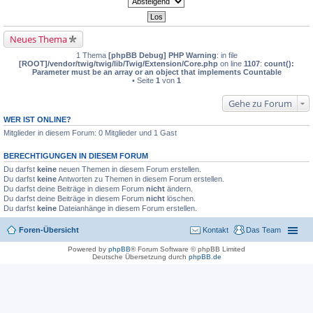
Neues Thema
1 Thema
[phpBB Debug] PHP Warning
: in file
[ROOT]/vendor/twig/twig/lib/Twig/Extension/Core.php
on line
1107
:
count():
Parameter must be an array or an object that implements Countable
• Seite
1
von
1
Gehe zu Forum
WER IST ONLINE?
Mitglieder in diesem Forum: 0 Mitglieder und 1 Gast
BERECHTIGUNGEN IN DIESEM FORUM
Du darfst
keine
neuen Themen in diesem Forum erstellen.
Du darfst
keine
Antworten zu Themen in diesem Forum erstellen.
Du darfst deine Beiträge in diesem Forum
nicht
ändern.
Du darfst deine Beiträge in diesem Forum
nicht
löschen.
Du darfst
keine
Dateianhänge in diesem Forum erstellen.
Foren-Übersicht
Kontakt
Das Team
Powered by
phpBB
® Forum Software © phpBB Limited
Deutsche Übersetzung durch
phpBB.de