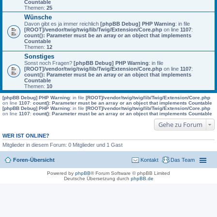
Countable
Themen:
25
Wünsche
Davon gibt es ja immer reichlich
[phpBB Debug] PHP Warning
: in file
[ROOT]/vendor/twig/twig/lib/Twig/Extension/Core.php
on line
1107
:
count(): Parameter must be an array or an object that implements
Countable
Themen:
12
Sonstiges
Sonst noch Fragen?
[phpBB Debug] PHP Warning
: in file
[ROOT]/vendor/twig/twig/lib/Twig/Extension/Core.php
on line
1107
:
count(): Parameter must be an array or an object that implements
Countable
Themen:
10
[phpBB Debug] PHP Warning
: in file
[ROOT]/vendor/twig/twig/lib/Twig/Extension/Core.php
on line
1107
:
count(): Parameter must be an array or an object that implements Countable
[phpBB Debug] PHP Warning
: in file
[ROOT]/vendor/twig/twig/lib/Twig/Extension/Core.php
on line
1107
:
count(): Parameter must be an array or an object that implements Countable
Gehe zu Forum
WER IST ONLINE?
Mitglieder in diesem Forum: 0 Mitglieder und 1 Gast
Foren-Übersicht
Kontakt
Das Team
Powered by
phpBB
® Forum Software © phpBB Limited
Deutsche Übersetzung durch
phpBB.de