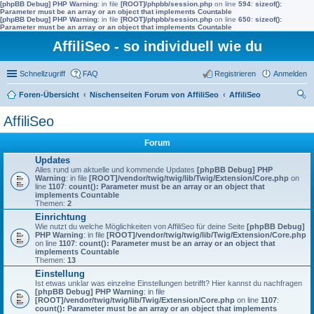
[phpBB Debug] PHP Warning
: in file
[ROOT]/phpbb/session.php
on line
594
:
sizeof():
Parameter must be an array or an object that implements Countable
[phpBB Debug] PHP Warning
: in file
[ROOT]/phpbb/session.php
on line
650
:
sizeof():
Parameter must be an array or an object that implements Countable
AffiliSeo - so individuell wie du
Schnellzugriff
FAQ
Registrieren
Anmelden
Foren-Übersicht
Nischenseiten Forum von AffiliSeo
AffiliSeo
uc
AffiliSeo
he
Forum
Updates
Alles rund um aktuelle und kommende Updates
[phpBB Debug] PHP
Warning
: in file
[ROOT]/vendor/twig/twig/lib/Twig/Extension/Core.php
on
line
1107
:
count(): Parameter must be an array or an object that
implements Countable
Themen:
2
Einrichtung
Wie nutzt du welche Möglichkeiten von AffiliSeo für deine Seite
[phpBB Debug]
PHP Warning
: in file
[ROOT]/vendor/twig/twig/lib/Twig/Extension/Core.php
on line
1107
:
count(): Parameter must be an array or an object that
implements Countable
Themen:
13
Einstellung
Ist etwas unklar was einzelne Einstellungen betrifft? Hier kannst du nachfragen
[phpBB Debug] PHP Warning
: in file
[ROOT]/vendor/twig/twig/lib/Twig/Extension/Core.php
on line
1107
:
count(): Parameter must be an array or an object that implements