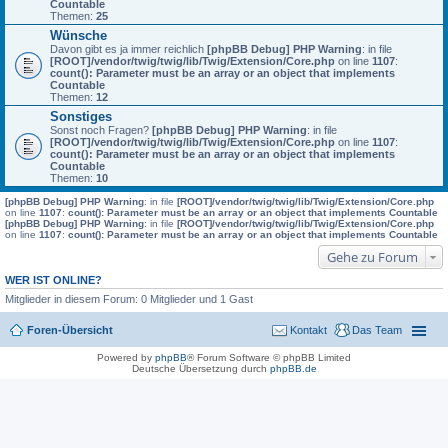
Countable
Themen:
25
Wünsche
Davon gibt es ja immer reichlich
[phpBB Debug] PHP Warning
: in file
[ROOT]/vendor/twig/twig/lib/Twig/Extension/Core.php
on line
1107
:
count(): Parameter must be an array or an object that implements
Countable
Themen:
12
Sonstiges
Sonst noch Fragen?
[phpBB Debug] PHP Warning
: in file
[ROOT]/vendor/twig/twig/lib/Twig/Extension/Core.php
on line
1107
:
count(): Parameter must be an array or an object that implements
Countable
Themen:
10
[phpBB Debug] PHP Warning
: in file
[ROOT]/vendor/twig/twig/lib/Twig/Extension/Core.php
on line
1107
:
count(): Parameter must be an array or an object that implements Countable
[phpBB Debug] PHP Warning
: in file
[ROOT]/vendor/twig/twig/lib/Twig/Extension/Core.php
on line
1107
:
count(): Parameter must be an array or an object that implements Countable
Gehe zu Forum
WER IST ONLINE?
Mitglieder in diesem Forum: 0 Mitglieder und 1 Gast
Foren-Übersicht
Kontakt
Das Team
Powered by
phpBB
® Forum Software © phpBB Limited
Deutsche Übersetzung durch
phpBB.de