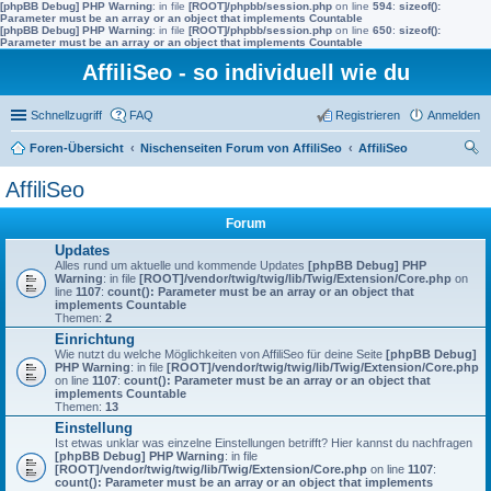
[phpBB Debug] PHP Warning
: in file
[ROOT]/phpbb/session.php
on line
594
:
sizeof():
Parameter must be an array or an object that implements Countable
[phpBB Debug] PHP Warning
: in file
[ROOT]/phpbb/session.php
on line
650
:
sizeof():
Parameter must be an array or an object that implements Countable
AffiliSeo - so individuell wie du
Schnellzugriff
FAQ
Registrieren
Anmelden
Foren-Übersicht
Nischenseiten Forum von AffiliSeo
AffiliSeo
uc
AffiliSeo
he
Forum
Updates
Alles rund um aktuelle und kommende Updates
[phpBB Debug] PHP
Warning
: in file
[ROOT]/vendor/twig/twig/lib/Twig/Extension/Core.php
on
line
1107
:
count(): Parameter must be an array or an object that
implements Countable
Themen:
2
Einrichtung
Wie nutzt du welche Möglichkeiten von AffiliSeo für deine Seite
[phpBB Debug]
PHP Warning
: in file
[ROOT]/vendor/twig/twig/lib/Twig/Extension/Core.php
on line
1107
:
count(): Parameter must be an array or an object that
implements Countable
Themen:
13
Einstellung
Ist etwas unklar was einzelne Einstellungen betrifft? Hier kannst du nachfragen
[phpBB Debug] PHP Warning
: in file
[ROOT]/vendor/twig/twig/lib/Twig/Extension/Core.php
on line
1107
:
count(): Parameter must be an array or an object that implements