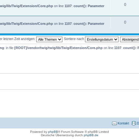
0
wig/lib/Twig/Extension/Core.php
on line
1107
:
count(): Parameter
0
wig/lib/Twig/Extension/Core.php
on line
1107
:
count(): Parameter
 letzten Zeit anzeigen:
Sortiere nach
ing
: in file
[ROOT]/vendor/twig/twig/lib/Twig/Extension/Core.php
on line
1107
:
count(): 
Kontakt
D
Powered by
phpBB
® Forum Software © phpBB Limited
Deutsche Übersetzung durch
phpBB.de