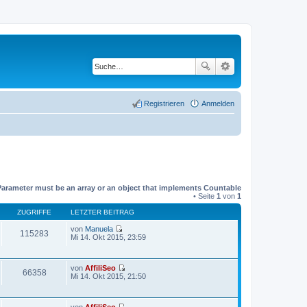
Registrieren
Anmelden
Parameter must be an array or an object that implements Countable
• Seite
1
von
1
ZUGRIFFE
LETZTER BEITRAG
von
Manuela
115283
N
Mi 14. Okt 2015, 23:59
e
u
e
von
AffiliSeo
s
66358
N
Mi 14. Okt 2015, 21:50
t
e
e
u
r
e
B
von
AffiliSeo