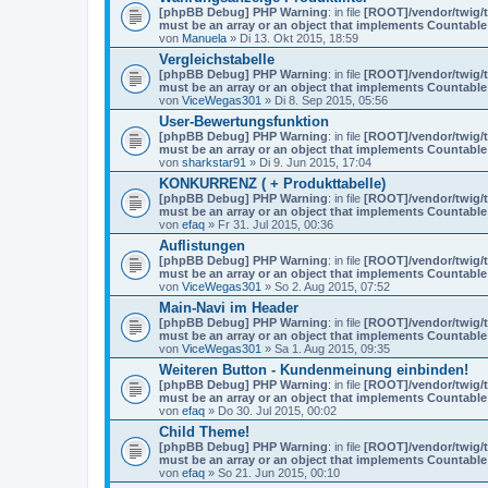
n
[phpBB Debug] PHP Warning
: in file
[ROOT]/vendor/twig/t
h
must be an array or an object that implements Countable
a
von
Manuela
» Di 13. Okt 2015, 18:59
n
g
Vergleichstabelle
[phpBB Debug] PHP Warning
: in file
[ROOT]/vendor/twig/t
must be an array or an object that implements Countable
von
ViceWegas301
» Di 8. Sep 2015, 05:56
User-Bewertungsfunktion
[phpBB Debug] PHP Warning
: in file
[ROOT]/vendor/twig/t
must be an array or an object that implements Countable
von
sharkstar91
» Di 9. Jun 2015, 17:04
KONKURRENZ ( + Produkttabelle)
[phpBB Debug] PHP Warning
: in file
[ROOT]/vendor/twig/t
must be an array or an object that implements Countable
von
efaq
» Fr 31. Jul 2015, 00:36
Auflistungen
[phpBB Debug] PHP Warning
: in file
[ROOT]/vendor/twig/t
must be an array or an object that implements Countable
von
ViceWegas301
» So 2. Aug 2015, 07:52
Main-Navi im Header
[phpBB Debug] PHP Warning
: in file
[ROOT]/vendor/twig/t
must be an array or an object that implements Countable
von
ViceWegas301
» Sa 1. Aug 2015, 09:35
Weiteren Button - Kundenmeinung einbinden!
[phpBB Debug] PHP Warning
: in file
[ROOT]/vendor/twig/t
must be an array or an object that implements Countable
von
efaq
» Do 30. Jul 2015, 00:02
Child Theme!
[phpBB Debug] PHP Warning
: in file
[ROOT]/vendor/twig/t
must be an array or an object that implements Countable
von
efaq
» So 21. Jun 2015, 00:10