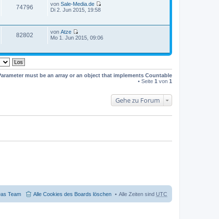
a
von
Sale-Media.de
s
e
74796
g
N
Di 2. Jun 2015, 19:58
t
i
e
e
t
u
r
r
e
B
a
von
Atze
s
e
82802
g
N
Mo 1. Jun 2015, 09:06
t
i
e
e
t
u
r
r
e
B
a
s
e
g
t
i
e
t
Parameter must be an array or an object that implements Countable
r
r
• Seite
1
von
1
B
a
e
g
i
Gehe zu Forum
t
r
a
g
as Team
Alle Cookies des Boards löschen
Alle Zeiten sind
UTC