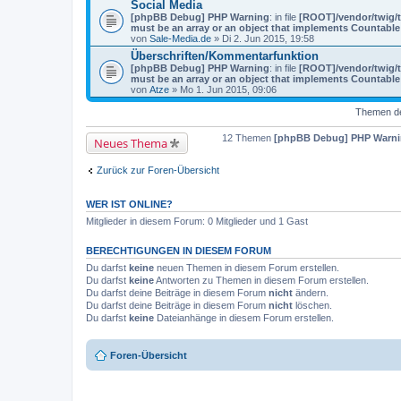
Social Media
[phpBB Debug] PHP Warning
: in file
[ROOT]/vendor/twig/t
must be an array or an object that implements Countable
von
Sale-Media.de
» Di 2. Jun 2015, 19:58
Überschriften/Kommentarfunktion
[phpBB Debug] PHP Warning
: in file
[ROOT]/vendor/twig/t
must be an array or an object that implements Countable
von
Atze
» Mo 1. Jun 2015, 09:06
Themen der
12 Themen
[phpBB Debug] PHP Warn
Neues Thema
Zurück zur Foren-Übersicht
WER IST ONLINE?
Mitglieder in diesem Forum: 0 Mitglieder und 1 Gast
BERECHTIGUNGEN IN DIESEM FORUM
Du darfst
keine
neuen Themen in diesem Forum erstellen.
Du darfst
keine
Antworten zu Themen in diesem Forum erstellen.
Du darfst deine Beiträge in diesem Forum
nicht
ändern.
Du darfst deine Beiträge in diesem Forum
nicht
löschen.
Du darfst
keine
Dateianhänge in diesem Forum erstellen.
Foren-Übersicht