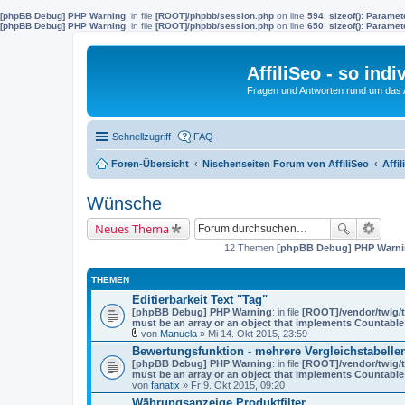
[phpBB Debug] PHP Warning
: in file
[ROOT]/phpbb/session.php
on line
594
:
sizeof(): Parame
[phpBB Debug] PHP Warning
: in file
[ROOT]/phpbb/session.php
on line
650
:
sizeof(): Parame
AffiliSeo - so indi
Fragen und Antworten rund um das Af
Schnellzugriff
FAQ
Foren-Übersicht
Nischenseiten Forum von AffiliSeo
Affil
Wünsche
Neues Thema
12 Themen
[phpBB Debug] PHP Warn
THEMEN
Editierbarkeit Text "Tag"
[phpBB Debug] PHP Warning
: in file
[ROOT]/vendor/twig/t
must be an array or an object that implements Countable
von
Manuela
» Mi 14. Okt 2015, 23:59
D
Bewertungsfunktion - mehrere Vergleichstabelle
a
[phpBB Debug] PHP Warning
: in file
[ROOT]/vendor/twig/t
t
must be an array or an object that implements Countable
e
von
fanatix
» Fr 9. Okt 2015, 09:20
i
a
Währungsanzeige Produktfilter