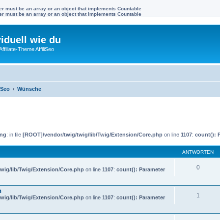
ter must be an array or an object that implements Countable
ter must be an array or an object that implements Countable
viduell wie du
filiate-Theme AffiliSeo
iSeo
Wünsche
ing
: in file
[ROOT]/vendor/twig/twig/lib/Twig/Extension/Core.php
on line
1107
:
count(): 
ANTWORTEN
0
wig/lib/Twig/Extension/Core.php
on line
1107
:
count(): Parameter
n
1
wig/lib/Twig/Extension/Core.php
on line
1107
:
count(): Parameter