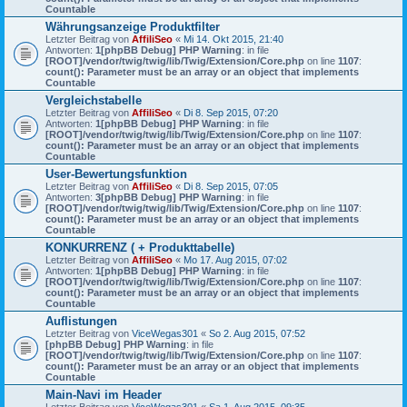
Countable
Währungsanzeige Produktfilter
Letzter Beitrag von
AffiliSeo
«
Mi 14. Okt 2015, 21:40
Antworten:
1
[phpBB Debug] PHP Warning
: in file
[ROOT]/vendor/twig/twig/lib/Twig/Extension/Core.php
on line
1107
:
count(): Parameter must be an array or an object that implements
Countable
Vergleichstabelle
Letzter Beitrag von
AffiliSeo
«
Di 8. Sep 2015, 07:20
Antworten:
1
[phpBB Debug] PHP Warning
: in file
[ROOT]/vendor/twig/twig/lib/Twig/Extension/Core.php
on line
1107
:
count(): Parameter must be an array or an object that implements
Countable
User-Bewertungsfunktion
Letzter Beitrag von
AffiliSeo
«
Di 8. Sep 2015, 07:05
Antworten:
3
[phpBB Debug] PHP Warning
: in file
[ROOT]/vendor/twig/twig/lib/Twig/Extension/Core.php
on line
1107
:
count(): Parameter must be an array or an object that implements
Countable
KONKURRENZ ( + Produkttabelle)
Letzter Beitrag von
AffiliSeo
«
Mo 17. Aug 2015, 07:02
Antworten:
1
[phpBB Debug] PHP Warning
: in file
[ROOT]/vendor/twig/twig/lib/Twig/Extension/Core.php
on line
1107
:
count(): Parameter must be an array or an object that implements
Countable
Auflistungen
Letzter Beitrag von
ViceWegas301
«
So 2. Aug 2015, 07:52
[phpBB Debug] PHP Warning
: in file
[ROOT]/vendor/twig/twig/lib/Twig/Extension/Core.php
on line
1107
:
count(): Parameter must be an array or an object that implements
Countable
Main-Navi im Header