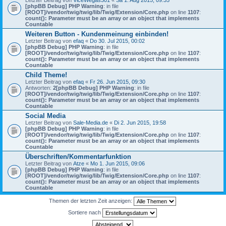
Letzter Beitrag von
ViceWegas301
«
Sa 1. Aug 2015, 09:35
[phpBB Debug] PHP Warning
: in file
[ROOT]/vendor/twig/twig/lib/Twig/Extension/Core.php
on line
1107
:
count(): Parameter must be an array or an object that implements
Countable
Weiteren Button - Kundenmeinung einbinden!
Letzter Beitrag von
efaq
«
Do 30. Jul 2015, 00:02
[phpBB Debug] PHP Warning
: in file
[ROOT]/vendor/twig/twig/lib/Twig/Extension/Core.php
on line
1107
:
count(): Parameter must be an array or an object that implements
Countable
Child Theme!
Letzter Beitrag von
efaq
«
Fr 26. Jun 2015, 09:30
Antworten:
2
[phpBB Debug] PHP Warning
: in file
[ROOT]/vendor/twig/twig/lib/Twig/Extension/Core.php
on line
1107
:
count(): Parameter must be an array or an object that implements
Countable
Social Media
Letzter Beitrag von
Sale-Media.de
«
Di 2. Jun 2015, 19:58
[phpBB Debug] PHP Warning
: in file
[ROOT]/vendor/twig/twig/lib/Twig/Extension/Core.php
on line
1107
:
count(): Parameter must be an array or an object that implements
Countable
Überschriften/Kommentarfunktion
Letzter Beitrag von
Atze
«
Mo 1. Jun 2015, 09:06
[phpBB Debug] PHP Warning
: in file
[ROOT]/vendor/twig/twig/lib/Twig/Extension/Core.php
on line
1107
:
count(): Parameter must be an array or an object that implements
Countable
Themen der letzten Zeit anzeigen:
Sortiere nach