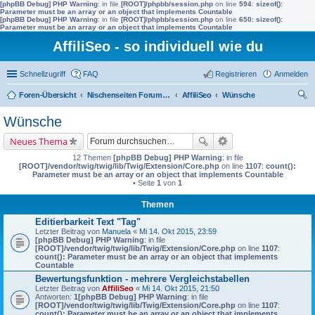
[phpBB Debug] PHP Warning
: in file
[ROOT]/phpbb/session.php
on line
594
:
sizeof():
Parameter must be an array or an object that implements Countable
[phpBB Debug] PHP Warning
: in file
[ROOT]/phpbb/session.php
on line
650
:
sizeof():
Parameter must be an array or an object that implements Countable
AffiliSeo - so individuell wie du
Schnellzugriff
FAQ
Registrieren
Anmelden
Foren-Übersicht
Nischenseiten Forum von AffiliSeo
AffiliSeo
Wünsche
uc
Wünsche
he
Neues Thema
12 Themen
[phpBB Debug] PHP Warning
: in file
[ROOT]/vendor/twig/twig/lib/Twig/Extension/Core.php
on line
1107
:
count():
Parameter must be an array or an object that implements Countable
• Seite
1
von
1
Themen
Editierbarkeit Text "Tag"
Letzter Beitrag von
Manuela
«
Mi 14. Okt 2015, 23:59
[phpBB Debug] PHP Warning
: in file
[ROOT]/vendor/twig/twig/lib/Twig/Extension/Core.php
on line
1107
:
count(): Parameter must be an array or an object that implements
Countable
Bewertungsfunktion - mehrere Vergleichstabellen
Letzter Beitrag von
AffiliSeo
«
Mi 14. Okt 2015, 21:50
Antworten:
1
[phpBB Debug] PHP Warning
: in file
[ROOT]/vendor/twig/twig/lib/Twig/Extension/Core.php
on line
1107
:
count(): Parameter must be an array or an object that implements