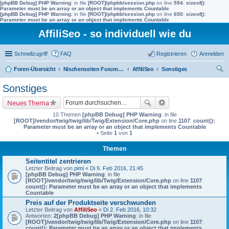
[phpBB Debug] PHP Warning
: in file
[ROOT]/phpbb/session.php
on line
594
:
sizeof():
Parameter must be an array or an object that implements Countable
[phpBB Debug] PHP Warning
: in file
[ROOT]/phpbb/session.php
on line
650
:
sizeof():
Parameter must be an array or an object that implements Countable
AffiliSeo - so individuell wie du
Schnellzugriff
FAQ
Registrieren
Anmelden
Foren-Übersicht
Nischenseiten Forum von AffiliSeo
AffiliSeo
Sonstiges
uc
Sonstiges
he
Neues Thema
10 Themen
[phpBB Debug] PHP Warning
: in file
[ROOT]/vendor/twig/twig/lib/Twig/Extension/Core.php
on line
1107
:
count():
Parameter must be an array or an object that implements Countable
• Seite
1
von
1
Themen
Seitentitel zentrieren
Letzter Beitrag von
pimi
«
Di 9. Feb 2016, 21:45
[phpBB Debug] PHP Warning
: in file
[ROOT]/vendor/twig/twig/lib/Twig/Extension/Core.php
on line
1107
:
count(): Parameter must be an array or an object that implements
Countable
Preis auf der Produktseite verschwunden
Letzter Beitrag von
AffiliSeo
«
Di 2. Feb 2016, 10:32
Antworten:
2
[phpBB Debug] PHP Warning
: in file
[ROOT]/vendor/twig/twig/lib/Twig/Extension/Core.php
on line
1107
:
count(): Parameter must be an array or an object that implements