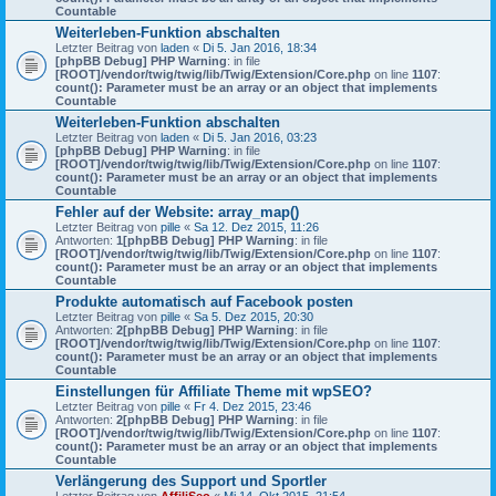
Countable
Weiterleben-Funktion abschalten
Letzter Beitrag von
laden
«
Di 5. Jan 2016, 18:34
[phpBB Debug] PHP Warning
: in file
[ROOT]/vendor/twig/twig/lib/Twig/Extension/Core.php
on line
1107
:
count(): Parameter must be an array or an object that implements
Countable
Weiterleben-Funktion abschalten
Letzter Beitrag von
laden
«
Di 5. Jan 2016, 03:23
[phpBB Debug] PHP Warning
: in file
[ROOT]/vendor/twig/twig/lib/Twig/Extension/Core.php
on line
1107
:
count(): Parameter must be an array or an object that implements
Countable
Fehler auf der Website: array_map()
Letzter Beitrag von
pille
«
Sa 12. Dez 2015, 11:26
Antworten:
1
[phpBB Debug] PHP Warning
: in file
[ROOT]/vendor/twig/twig/lib/Twig/Extension/Core.php
on line
1107
:
count(): Parameter must be an array or an object that implements
Countable
Produkte automatisch auf Facebook posten
Letzter Beitrag von
pille
«
Sa 5. Dez 2015, 20:30
Antworten:
2
[phpBB Debug] PHP Warning
: in file
[ROOT]/vendor/twig/twig/lib/Twig/Extension/Core.php
on line
1107
:
count(): Parameter must be an array or an object that implements
Countable
Einstellungen für Affiliate Theme mit wpSEO?
Letzter Beitrag von
pille
«
Fr 4. Dez 2015, 23:46
Antworten:
2
[phpBB Debug] PHP Warning
: in file
[ROOT]/vendor/twig/twig/lib/Twig/Extension/Core.php
on line
1107
:
count(): Parameter must be an array or an object that implements
Countable
Verlängerung des Support und Sportler