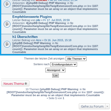
Letzter Beitrag von
AffiliSeo
«
Mi 14. Okt 2015, 21:54
Antworten:
2
[phpBB Debug] PHP Warning
: in file
[ROOT]/vendor/twig/twig/lib/Twig/Extension/Core.php
on line
1107
:
count(): Parameter must be an array or an object that implements
Countable
Empfehlenswerte Plugins
Letzter Beitrag von
pille
«
Fr 17. Jul 2015, 20:59
Antworten:
4
[phpBB Debug] PHP Warning
: in file
[ROOT]/vendor/twig/twig/lib/Twig/Extension/Core.php
on line
1107
:
count(): Parameter must be an array or an object that implements
Countable
h1 Überschriften
Letzter Beitrag von
Atze
«
Di 16. Jun 2015, 15:18
[phpBB Debug] PHP Warning
: in file
[ROOT]/vendor/twig/twig/lib/Twig/Extension/Core.php
on line
1107
:
count(): Parameter must be an array or an object that implements
Countable
Themen der letzten Zeit anzeigen:
Sortiere nach
Neues Thema
10 Themen
[phpBB Debug] PHP Warning
: in file
[ROOT]/vendor/twig/twig/lib/Twig/Extension/Core.php
on line
1107
:
count():
Parameter must be an array or an object that implements Countable
• Seite
1
von
1
Gehe zu Forum