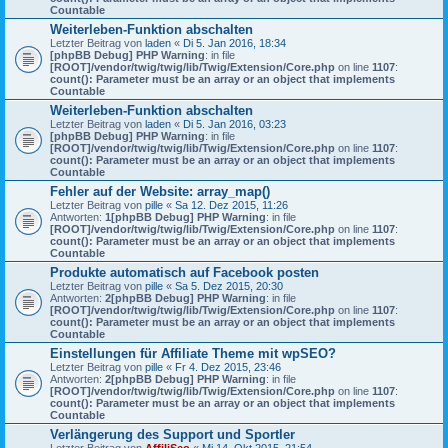
Countable
Weiterleben-Funktion abschalten
Letzter Beitrag von
laden
«
Di 5. Jan 2016, 18:34
[phpBB Debug] PHP Warning
: in file
[ROOT]/vendor/twig/twig/lib/Twig/Extension/Core.php
on line
1107
:
count(): Parameter must be an array or an object that implements
Countable
Weiterleben-Funktion abschalten
Letzter Beitrag von
laden
«
Di 5. Jan 2016, 03:23
[phpBB Debug] PHP Warning
: in file
[ROOT]/vendor/twig/twig/lib/Twig/Extension/Core.php
on line
1107
:
count(): Parameter must be an array or an object that implements
Countable
Fehler auf der Website: array_map()
Letzter Beitrag von
pille
«
Sa 12. Dez 2015, 11:26
Antworten:
1
[phpBB Debug] PHP Warning
: in file
[ROOT]/vendor/twig/twig/lib/Twig/Extension/Core.php
on line
1107
:
count(): Parameter must be an array or an object that implements
Countable
Produkte automatisch auf Facebook posten
Letzter Beitrag von
pille
«
Sa 5. Dez 2015, 20:30
Antworten:
2
[phpBB Debug] PHP Warning
: in file
[ROOT]/vendor/twig/twig/lib/Twig/Extension/Core.php
on line
1107
:
count(): Parameter must be an array or an object that implements
Countable
Einstellungen für Affiliate Theme mit wpSEO?
Letzter Beitrag von
pille
«
Fr 4. Dez 2015, 23:46
Antworten:
2
[phpBB Debug] PHP Warning
: in file
[ROOT]/vendor/twig/twig/lib/Twig/Extension/Core.php
on line
1107
:
count(): Parameter must be an array or an object that implements
Countable
Verlängerung des Support und Sportler