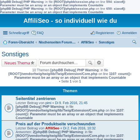
[phpBB Debug] PHP Warning
: in file
[ROOT]/phpbb/session.php
on line
594
:
sizeof():
Parameter must be an array or an object that implements Countable
[phpBB Debug] PHP Warning
: in file
[ROOT]/phpbb/session.php
on line
650
:
sizeof():
Parameter must be an array or an object that implements Countable
AffiliSeo - so individuell wie du
Schnellzugriff
FAQ
Registrieren
Anmelden
Foren-Übersicht
Nischenseiten Forum von AffiliSeo
AffiliSeo
Sonstiges
uc
Sonstiges
he
Neues Thema
10 Themen
[phpBB Debug] PHP Warning
: in file
[ROOT]/vendor/twig/twig/lib/Twig/Extension/Core.php
on line
1107
:
count():
Parameter must be an array or an object that implements Countable
• Seite
1
von
1
Themen
Seitentitel zentrieren
Letzter Beitrag von
pimi
«
Di 9. Feb 2016, 21:45
[phpBB Debug] PHP Warning
: in file
[ROOT]/vendor/twig/twig/lib/Twig/Extension/Core.php
on line
1107
:
count(): Parameter must be an array or an object that implements
Countable
Preis auf der Produktseite verschwunden
Letzter Beitrag von
AffiliSeo
«
Di 2. Feb 2016, 10:32
Antworten:
2
[phpBB Debug] PHP Warning
: in file
[ROOT]/vendor/twig/twig/lib/Twig/Extension/Core.php
on line
1107
:
count(): Parameter must be an array or an object that implements