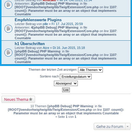
Letzter Beitrag von
AffiliSeo
«
Mi 14. Okt 2015, 21:54
Antworten:
2
[phpBB Debug] PHP Warning
: in file
[ROOT]/vendor/twig/twig/lib/Twig/Extension/Core.php
on line
1107
:
count(): Parameter must be an array or an object that implements
Countable
Empfehlenswerte Plugins
Letzter Beitrag von
pille
«
Fr 17. Jul 2015, 20:59
Antworten:
4
[phpBB Debug] PHP Warning
: in file
[ROOT]/vendor/twig/twig/lib/Twig/Extension/Core.php
on line
1107
:
count(): Parameter must be an array or an object that implements
Countable
h1 Überschriften
Letzter Beitrag von
Atze
«
Di 16. Jun 2015, 15:18
[phpBB Debug] PHP Warning
: in file
[ROOT]/vendor/twig/twig/lib/Twig/Extension/Core.php
on line
1107
:
count(): Parameter must be an array or an object that implements
Countable
Themen der letzten Zeit anzeigen:
Sortiere nach
Neues Thema
10 Themen
[phpBB Debug] PHP Warning
: in file
[ROOT]/vendor/twig/twig/lib/Twig/Extension/Core.php
on line
1107
:
count():
Parameter must be an array or an object that implements Countable
• Seite
1
von
1
Gehe zu Forum