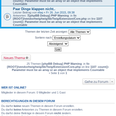
count(): Parameter must be an array or an object that implements
Countable
Paar Dinge klappen nicht..
Letzter Beitrag von
efaq
«
Fr 26. Jun 2015, 09:38
Antworten:
7
[phpBB Debug] PHP Warning
: in file
[ROOT]/vendor/twig/twig/lib/Twig/Extension/Core.php
on line
1107
:
count(): Parameter must be an array or an object that implements
Countable
Themen der letzten Zeit anzeigen:
Sortiere nach
Neues Thema
25 Themen
[phpBB Debug] PHP Warning
: in file
[ROOT]/vendor/twig/twig/lib/Twig/Extension/Core.php
on line
1107
:
count():
Parameter must be an array or an object that implements Countable
• Seite
1
von
1
Gehe zu Forum
WER IST ONLINE?
Mitglieder in diesem Forum: 0 Mitglieder und 1 Gast
BERECHTIGUNGEN IN DIESEM FORUM
Du darfst
keine
neuen Themen in diesem Forum erstellen.
Du darfst
keine
Antworten zu Themen in diesem Forum erstellen.
Du darfst deine Beiträge in diesem Forum
nicht
ändern.