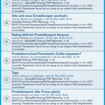
Letzter Beitrag von
pille
«
Sa 5. Dez 2015, 20:42
Antworten:
1
[phpBB Debug] PHP Warning
: in file
[ROOT]/vendor/twig/twig/lib/Twig/Extension/Core.php
on line
1107
:
count(): Parameter must be an array or an object that implements
Countable
Alte und neue Einstellungen wechseln
Letzter Beitrag von
greggor
«
So 29. Nov 2015, 20:17
[phpBB Debug] PHP Warning
: in file
[ROOT]/vendor/twig/twig/lib/Twig/Extension/Core.php
on line
1107
:
count(): Parameter must be an array or an object that implements
Countable
Rating fehlt bei Produktimport Amazon
Letzter Beitrag von
ecktown
«
Di 10. Nov 2015, 21:23
Antworten:
4
[phpBB Debug] PHP Warning
: in file
[ROOT]/vendor/twig/twig/lib/Twig/Extension/Core.php
on line
1107
:
count(): Parameter must be an array or an object that implements
Countable
Produktvorschau/Thumbnails Größe anpassen?
Letzter Beitrag von
mcmurphy123
«
Sa 24. Okt 2015, 12:14
[phpBB Debug] PHP Warning
: in file
[ROOT]/vendor/twig/twig/lib/Twig/Extension/Core.php
on line
1107
:
count(): Parameter must be an array or an object that implements
Countable
Tags
Letzter Beitrag von
Manuela
«
Mo 19. Okt 2015, 12:54
Antworten:
1
[phpBB Debug] PHP Warning
: in file
[ROOT]/vendor/twig/twig/lib/Twig/Extension/Core.php
on line
1107
:
count(): Parameter must be an array or an object that implements
Countable
Produktimport: Alle Preise gleich
Letzter Beitrag von
Atze
«
Do 15. Okt 2015, 06:11
Antworten:
3
[phpBB Debug] PHP Warning
: in file
[ROOT]/vendor/twig/twig/lib/Twig/Extension/Core.php
on line
1107
:
count(): Parameter must be an array or an object that implements