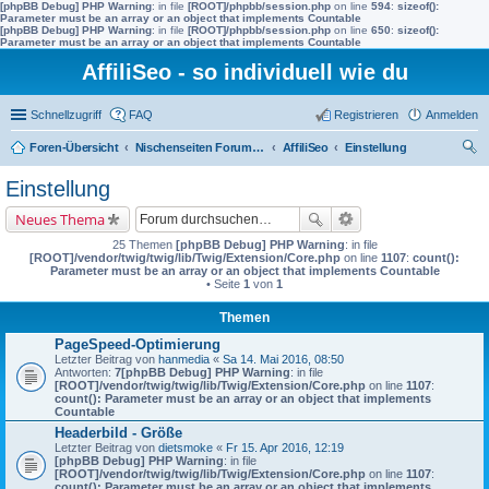
[phpBB Debug] PHP Warning
: in file
[ROOT]/phpbb/session.php
on line
594
:
sizeof():
Parameter must be an array or an object that implements Countable
[phpBB Debug] PHP Warning
: in file
[ROOT]/phpbb/session.php
on line
650
:
sizeof():
Parameter must be an array or an object that implements Countable
AffiliSeo - so individuell wie du
Schnellzugriff
FAQ
Registrieren
Anmelden
Foren-Übersicht
Nischenseiten Forum von AffiliSeo
AffiliSeo
Einstellung
uc
Einstellung
he
Neues Thema
25 Themen
[phpBB Debug] PHP Warning
: in file
[ROOT]/vendor/twig/twig/lib/Twig/Extension/Core.php
on line
1107
:
count():
Parameter must be an array or an object that implements Countable
• Seite
1
von
1
Themen
PageSpeed-Optimierung
Letzter Beitrag von
hanmedia
«
Sa 14. Mai 2016, 08:50
Antworten:
7
[phpBB Debug] PHP Warning
: in file
[ROOT]/vendor/twig/twig/lib/Twig/Extension/Core.php
on line
1107
:
count(): Parameter must be an array or an object that implements
Countable
Headerbild - Größe
Letzter Beitrag von
dietsmoke
«
Fr 15. Apr 2016, 12:19
[phpBB Debug] PHP Warning
: in file
[ROOT]/vendor/twig/twig/lib/Twig/Extension/Core.php
on line
1107
:
count(): Parameter must be an array or an object that implements