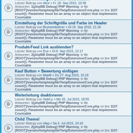
Letzter Beitrag von
Atze
«
Fr 18. Sep 2015, 10:38
Antworten:
1
[phpBB Debug] PHP Warning
: in file
[ROOT]/vendor/twig/twig/lib/Twig/Extension/Core.php
on line
1107
:
count(): Parameter must be an array or an object that implements
Countable
Einstellung der Schriftgröße und Farbe im Header
Letzter Beitrag von
Brunnenbohrer
«
Di 15. Sep 2015, 21:26
Antworten:
6
[phpBB Debug] PHP Warning
: in file
[ROOT]/vendor/twig/twig/lib/Twig/Extension/Core.php
on line
1107
:
count(): Parameter must be an array or an object that implements
Countable
Produkt-Feed Link ausblenden?
Letzter Beitrag von
Eve
«
Di 8. Sep 2015, 12:17
Antworten:
2
[phpBB Debug] PHP Warning
: in file
[ROOT]/vendor/twig/twig/lib/Twig/Extension/Core.php
on line
1107
:
count(): Parameter must be an array or an object that implements
Countable
Kauf Button + Bewertung einfügen
Letzter Beitrag von
MatAf
«
Do 27. Aug 2015, 15:18
Antworten:
4
[phpBB Debug] PHP Warning
: in file
[ROOT]/vendor/twig/twig/lib/Twig/Extension/Core.php
on line
1107
:
count(): Parameter must be an array or an object that implements
Countable
Weiterleitung deaktivieren
Letzter Beitrag von
SebCy
«
Mo 20. Jul 2015, 18:55
Antworten:
1
[phpBB Debug] PHP Warning
: in file
[ROOT]/vendor/twig/twig/lib/Twig/Extension/Core.php
on line
1107
:
count(): Parameter must be an array or an object that implements
Countable
Child Theme!
Letzter Beitrag von
efaq
«
Sa 4. Jul 2015, 10:16
Antworten:
2
[phpBB Debug] PHP Warning
: in file
[ROOT]/vendor/twig/twig/lib/Twig/Extension/Core.php
on line
1107
: