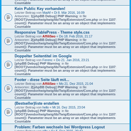
Countable
Kein Public Key vorhanden!
Letzter Beitrag von
MatAf
«
Di 8. Mär 2016, 16:09
Antworten:
1
[phpBB Debug] PHP Warning
: in file
[ROOT]/vendor/twig/twig/lib/Twig/Extension/Core.php
on line
1107
:
count(): Parameter must be an array or an object that implements
Countable
Responsive TablePress - Theme style.css
Letzter Beitrag von
AffiliSeo
«
Do 18. Feb 2016, 21:17
Antworten:
2
[phpBB Debug] PHP Warning
: in file
[ROOT]/vendor/twig/twig/lib/Twig/Extension/Core.php
on line
1107
:
count(): Parameter must be an array or an object that implements
Countable
Doppelter Seitentitel im Google
Letzter Beitrag von
Ferenc
«
Do 21. Jan 2016, 23:21
[phpBB Debug] PHP Warning
: in file
[ROOT]/vendor/twig/twig/lib/Twig/Extension/Core.php
on line
1107
:
count(): Parameter must be an array or an object that implements
Countable
Footer - diese Seite läuft mit...
Letzter Beitrag von
AffiliSeo
«
Mo 21. Dez 2015, 21:04
Antworten:
2
[phpBB Debug] PHP Warning
: in file
[ROOT]/vendor/twig/twig/lib/Twig/Extension/Core.php
on line
1107
:
count(): Parameter must be an array or an object that implements
Countable
(Bestseller)liste erstellen
Letzter Beitrag von
hello
«
Mi 16. Dez 2015, 23:04
[phpBB Debug] PHP Warning
: in file
[ROOT]/vendor/twig/twig/lib/Twig/Extension/Core.php
on line
1107
:
count(): Parameter must be an array or an object that implements
Countable
Problem: Farben wechseln bei Wordpress Logout