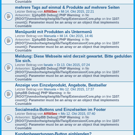
Countable
mehrere Tags auf einmal & Produkte auf mehrere Seiten
Letzter Beitrag von
AffiliSeo
«
Mi 14. Okt 2015, 22:21
Antworten:
1
[phpBB Debug] PHP Warning
: in file
[ROOT]/vendor/twig/twig/lib/Twig/Extension/Core.php
on line
1107
:
count(): Parameter must be an array or an object that implements
Countable
Menüpunkt mit Produkten als Untermenü
Letzter Beitrag von
Manuela
«
Mi 14. Okt 2015, 14:46
Antworten:
1
[phpBB Debug] PHP Warning
: in file
[ROOT]/vendor/twig/twig/lib/Twig/Extension/Core.php
on line
1107
:
count(): Parameter must be an array or an object that implements
Countable
Meldung: Diese Webseite wird derzeit gewartet. Bitte gedulden
Sie sich.
Letzter Beitrag von
fanatix
«
Di 13. Okt 2015, 07:24
Antworten:
1
[phpBB Debug] PHP Warning
: in file
[ROOT]/vendor/twig/twig/lib/Twig/Extension/Core.php
on line
1107
:
count(): Parameter must be an array or an object that implements
Countable
Anzeige von Einzelprodukt, Angebote, Bestseller
Letzter Beitrag von
Manuela
«
Mo 12. Okt 2015, 17:37
[phpBB Debug] PHP Warning
: in file
[ROOT]/vendor/twig/twig/lib/Twig/Extension/Core.php
on line
1107
:
count(): Parameter must be an array or an object that implements
Countable
Socialmedia-Buttons und Einzelseiten im Footer
Letzter Beitrag von
AffiliSeo
«
Mo 12. Okt 2015, 07:40
Antworten:
1
[phpBB Debug] PHP Warning
: in file
[ROOT]/vendor/twig/twig/lib/Twig/Extension/Core.php
on line
1107
:
count(): Parameter must be an array or an object that implements
Countable
Kundenbewertungen-Button einblenden?