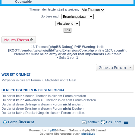
Countable
Themen der letzten Zeit anzeigen:
Sortiere nach
Neues Thema
13 Themen
[phpBB Debug] PHP Warning
: in file
[ROOT]/vendor/twig/twig/lib/Twig/Extension/Core.php
on line
1107
:
count():
Parameter must be an array or an object that implements Countable
• Seite
1
von
1
Gehe zu Forum
WER IST ONLINE?
Mitglieder in diesem Forum: 0 Mitglieder und 1 Gast
BERECHTIGUNGEN IN DIESEM FORUM
Du darfst
keine
neuen Themen in diesem Forum erstellen.
Du darfst
keine
Antworten zu Themen in diesem Forum erstellen.
Du darfst deine Beiträge in diesem Forum
nicht
ändern.
Du darfst deine Beiträge in diesem Forum
nicht
löschen.
Du darfst
keine
Dateianhänge in diesem Forum erstellen.
Foren-Übersicht
Kontakt
Das Team
Powered by
phpBB
® Forum Software © phpBB Limited
Deutsche Übersetzung durch
phpBB.de