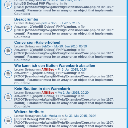
Letzter Beitrag von
efaq
«
Sa 11. Jul 2015, 13:59
[phpBB Debug] PHP Warning
: in file
[ROOT]/vendor/twig/twig/lib/Twig/Extension/Core.php
on line
1107
:
count(): Parameter must be an array or an object that implements
Countable
Breadcrumbs
Letzter Beitrag von
pete
«
So 5. Jul 2015, 21:05
Antworten:
2
[phpBB Debug] PHP Warning
: in file
[ROOT]/vendor/twig/twig/lib/Twig/Extension/Core.php
on line
1107
:
count(): Parameter must be an array or an object that implements
Countable
Conversion-Rate erhöhen!
Letzter Beitrag von
SebCy
«
Mo 29. Jun 2015, 05:39
Antworten:
3
[phpBB Debug] PHP Warning
: in file
[ROOT]/vendor/twig/twig/lib/Twig/Extension/Core.php
on line
1107
:
count(): Parameter must be an array or an object that implements
Countable
Wie kann ich den Button Warenkorb abstellen
Letzter Beitrag von
AffiliSeo
«
Fr 5. Jun 2015, 08:54
Antworten:
1
[phpBB Debug] PHP Warning
: in file
[ROOT]/vendor/twig/twig/lib/Twig/Extension/Core.php
on line
1107
:
count(): Parameter must be an array or an object that implements
Countable
Kein Buutton in den Warenkorb
Letzter Beitrag von
AffiliSeo
«
Mo 1. Jun 2015, 20:20
Antworten:
1
[phpBB Debug] PHP Warning
: in file
[ROOT]/vendor/twig/twig/lib/Twig/Extension/Core.php
on line
1107
:
count(): Parameter must be an array or an object that implements
Countable
Weitere Attribute
Letzter Beitrag von
Sale-Media.de
«
So 31. Mai 2015, 20:04
[phpBB Debug] PHP Warning
: in file
[ROOT]/vendor/twig/twig/lib/Twig/Extension/Core.php
on line
1107
:
count(): Parameter must be an array or an object that implements