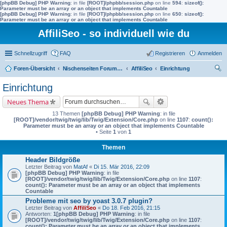
[phpBB Debug] PHP Warning
: in file
[ROOT]/phpbb/session.php
on line
594
:
sizeof():
Parameter must be an array or an object that implements Countable
[phpBB Debug] PHP Warning
: in file
[ROOT]/phpbb/session.php
on line
650
:
sizeof():
Parameter must be an array or an object that implements Countable
AffiliSeo - so individuell wie du
Schnellzugriff
FAQ
Registrieren
Anmelden
Foren-Übersicht
Nischenseiten Forum von AffiliSeo
AffiliSeo
Einrichtung
uc
Einrichtung
he
Neues Thema
13 Themen
[phpBB Debug] PHP Warning
: in file
[ROOT]/vendor/twig/twig/lib/Twig/Extension/Core.php
on line
1107
:
count():
Parameter must be an array or an object that implements Countable
• Seite
1
von
1
Themen
Header Bildgröße
Letzter Beitrag von
MatAf
«
Di 15. Mär 2016, 22:09
[phpBB Debug] PHP Warning
: in file
[ROOT]/vendor/twig/twig/lib/Twig/Extension/Core.php
on line
1107
:
count(): Parameter must be an array or an object that implements
Countable
Probleme mit seo by yoast 3.0.7 plugin?
Letzter Beitrag von
AffiliSeo
«
Do 18. Feb 2016, 21:15
Antworten:
1
[phpBB Debug] PHP Warning
: in file
[ROOT]/vendor/twig/twig/lib/Twig/Extension/Core.php
on line
1107
:
count(): Parameter must be an array or an object that implements