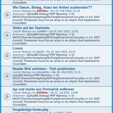
Countable
Wie Datum, Beitag, Autor bei Artikel ausblenden??
Letzter Beitrag von
AffiliSeo
«
Do 18. Feb 2016, 21:13
Antworten:
1
[phpBB Debug] PHP Warning
: in file
[ROOT]/vendor/twig/twig/lib/Twig/Extension/Core.php
on line
1107
:
count(): Parameter must be an array or an object that implements
Countable
Slider auf der Startseite
Letzter Beitrag von
JoMiWe
«
So 20. Dez 2015, 12:01
Antworten:
1
[phpBB Debug] PHP Warning
: in file
[ROOT]/vendor/twig/twig/lib/Twig/Extension/Core.php
on line
1107
:
count(): Parameter must be an array or an object that implements
Countable
Lizenz
Letzter Beitrag von
MatAf
«
Sa 19. Dez 2015, 15:16
Antworten:
5
[phpBB Debug] PHP Warning
: in file
[ROOT]/vendor/twig/twig/lib/Twig/Extension/Core.php
on line
1107
:
count(): Parameter must be an array or an object that implements
Countable
Header Bild verlinken - Titel ausblenden
Letzter Beitrag von
johnny93s
«
Mo 26. Okt 2015, 11:31
[phpBB Debug] PHP Warning
: in file
[ROOT]/vendor/twig/twig/lib/Twig/Extension/Core.php
on line
1107
:
count(): Parameter must be an array or an object that implements
Countable
typ und marke aus Permalink entfernen
Letzter Beitrag von
AffiliSeo
«
Mi 22. Jul 2015, 10:08
Antworten:
1
[phpBB Debug] PHP Warning
: in file
[ROOT]/vendor/twig/twig/lib/Twig/Extension/Core.php
on line
1107
:
count(): Parameter must be an array or an object that implements
Countable
Vorgefertige footer.php