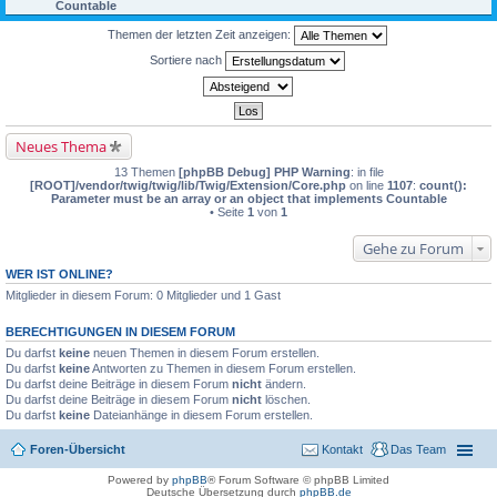
Countable
Themen der letzten Zeit anzeigen:
Sortiere nach
Neues Thema
13 Themen
[phpBB Debug] PHP Warning
: in file
[ROOT]/vendor/twig/twig/lib/Twig/Extension/Core.php
on line
1107
:
count():
Parameter must be an array or an object that implements Countable
• Seite
1
von
1
Gehe zu Forum
WER IST ONLINE?
Mitglieder in diesem Forum: 0 Mitglieder und 1 Gast
BERECHTIGUNGEN IN DIESEM FORUM
Du darfst
keine
neuen Themen in diesem Forum erstellen.
Du darfst
keine
Antworten zu Themen in diesem Forum erstellen.
Du darfst deine Beiträge in diesem Forum
nicht
ändern.
Du darfst deine Beiträge in diesem Forum
nicht
löschen.
Du darfst
keine
Dateianhänge in diesem Forum erstellen.
Foren-Übersicht
Kontakt
Das Team
Powered by
phpBB
® Forum Software © phpBB Limited
Deutsche Übersetzung durch
phpBB.de