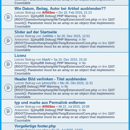
Countable
Wie Datum, Beitag, Autor bei Artikel ausblenden??
Letzter Beitrag von
AffiliSeo
«
Do 18. Feb 2016, 21:13
Antworten:
1
[phpBB Debug] PHP Warning
: in file
[ROOT]/vendor/twig/twig/lib/Twig/Extension/Core.php
on line
1107
:
count(): Parameter must be an array or an object that implements
Countable
Slider auf der Startseite
Letzter Beitrag von
JoMiWe
«
So 20. Dez 2015, 12:01
Antworten:
1
[phpBB Debug] PHP Warning
: in file
[ROOT]/vendor/twig/twig/lib/Twig/Extension/Core.php
on line
1107
:
count(): Parameter must be an array or an object that implements
Countable
Lizenz
Letzter Beitrag von
MatAf
«
Sa 19. Dez 2015, 15:16
Antworten:
5
[phpBB Debug] PHP Warning
: in file
[ROOT]/vendor/twig/twig/lib/Twig/Extension/Core.php
on line
1107
:
count(): Parameter must be an array or an object that implements
Countable
Header Bild verlinken - Titel ausblenden
Letzter Beitrag von
johnny93s
«
Mo 26. Okt 2015, 11:31
[phpBB Debug] PHP Warning
: in file
[ROOT]/vendor/twig/twig/lib/Twig/Extension/Core.php
on line
1107
:
count(): Parameter must be an array or an object that implements
Countable
typ und marke aus Permalink entfernen
Letzter Beitrag von
AffiliSeo
«
Mi 22. Jul 2015, 10:08
Antworten:
1
[phpBB Debug] PHP Warning
: in file
[ROOT]/vendor/twig/twig/lib/Twig/Extension/Core.php
on line
1107
:
count(): Parameter must be an array or an object that implements
Countable
Vorgefertige footer.php