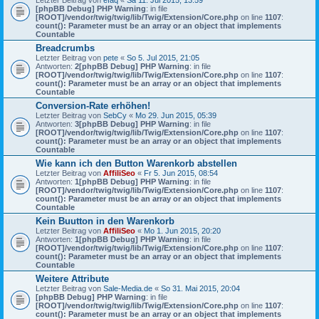
Letzter Beitrag von
efaq
«
Sa 11. Jul 2015, 13:59
[phpBB Debug] PHP Warning
: in file
[ROOT]/vendor/twig/twig/lib/Twig/Extension/Core.php
on line
1107
:
count(): Parameter must be an array or an object that implements
Countable
Breadcrumbs
Letzter Beitrag von
pete
«
So 5. Jul 2015, 21:05
Antworten:
2
[phpBB Debug] PHP Warning
: in file
[ROOT]/vendor/twig/twig/lib/Twig/Extension/Core.php
on line
1107
:
count(): Parameter must be an array or an object that implements
Countable
Conversion-Rate erhöhen!
Letzter Beitrag von
SebCy
«
Mo 29. Jun 2015, 05:39
Antworten:
3
[phpBB Debug] PHP Warning
: in file
[ROOT]/vendor/twig/twig/lib/Twig/Extension/Core.php
on line
1107
:
count(): Parameter must be an array or an object that implements
Countable
Wie kann ich den Button Warenkorb abstellen
Letzter Beitrag von
AffiliSeo
«
Fr 5. Jun 2015, 08:54
Antworten:
1
[phpBB Debug] PHP Warning
: in file
[ROOT]/vendor/twig/twig/lib/Twig/Extension/Core.php
on line
1107
:
count(): Parameter must be an array or an object that implements
Countable
Kein Buutton in den Warenkorb
Letzter Beitrag von
AffiliSeo
«
Mo 1. Jun 2015, 20:20
Antworten:
1
[phpBB Debug] PHP Warning
: in file
[ROOT]/vendor/twig/twig/lib/Twig/Extension/Core.php
on line
1107
:
count(): Parameter must be an array or an object that implements
Countable
Weitere Attribute
Letzter Beitrag von
Sale-Media.de
«
So 31. Mai 2015, 20:04
[phpBB Debug] PHP Warning
: in file
[ROOT]/vendor/twig/twig/lib/Twig/Extension/Core.php
on line
1107
:
count(): Parameter must be an array or an object that implements