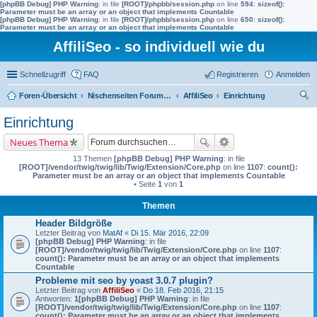
[phpBB Debug] PHP Warning
: in file
[ROOT]/phpbb/session.php
on line
594
:
sizeof():
Parameter must be an array or an object that implements Countable
[phpBB Debug] PHP Warning
: in file
[ROOT]/phpbb/session.php
on line
650
:
sizeof():
Parameter must be an array or an object that implements Countable
AffiliSeo - so individuell wie du
Schnellzugriff
FAQ
Registrieren
Anmelden
Foren-Übersicht
Nischenseiten Forum von AffiliSeo
AffiliSeo
Einrichtung
uc
Einrichtung
he
Neues Thema
13 Themen
[phpBB Debug] PHP Warning
: in file
[ROOT]/vendor/twig/twig/lib/Twig/Extension/Core.php
on line
1107
:
count():
Parameter must be an array or an object that implements Countable
• Seite
1
von
1
Themen
Header Bildgröße
Letzter Beitrag von
MatAf
«
Di 15. Mär 2016, 22:09
[phpBB Debug] PHP Warning
: in file
[ROOT]/vendor/twig/twig/lib/Twig/Extension/Core.php
on line
1107
:
count(): Parameter must be an array or an object that implements
Countable
Probleme mit seo by yoast 3.0.7 plugin?
Letzter Beitrag von
AffiliSeo
«
Do 18. Feb 2016, 21:15
Antworten:
1
[phpBB Debug] PHP Warning
: in file
[ROOT]/vendor/twig/twig/lib/Twig/Extension/Core.php
on line
1107
:
count(): Parameter must be an array or an object that implements