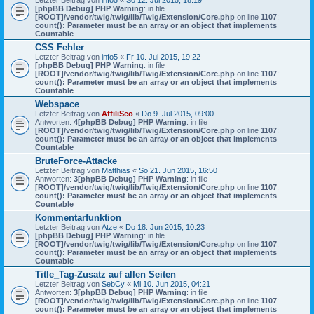
Letzter Beitrag von
info5
«
So 12. Jul 2015, 18:19
[phpBB Debug] PHP Warning
: in file
[ROOT]/vendor/twig/twig/lib/Twig/Extension/Core.php
on line
1107
:
count(): Parameter must be an array or an object that implements
Countable
CSS Fehler
Letzter Beitrag von
info5
«
Fr 10. Jul 2015, 19:22
[phpBB Debug] PHP Warning
: in file
[ROOT]/vendor/twig/twig/lib/Twig/Extension/Core.php
on line
1107
:
count(): Parameter must be an array or an object that implements
Countable
Webspace
Letzter Beitrag von
AffiliSeo
«
Do 9. Jul 2015, 09:00
Antworten:
4
[phpBB Debug] PHP Warning
: in file
[ROOT]/vendor/twig/twig/lib/Twig/Extension/Core.php
on line
1107
:
count(): Parameter must be an array or an object that implements
Countable
BruteForce-Attacke
Letzter Beitrag von
Matthias
«
So 21. Jun 2015, 16:50
Antworten:
3
[phpBB Debug] PHP Warning
: in file
[ROOT]/vendor/twig/twig/lib/Twig/Extension/Core.php
on line
1107
:
count(): Parameter must be an array or an object that implements
Countable
Kommentarfunktion
Letzter Beitrag von
Atze
«
Do 18. Jun 2015, 10:23
[phpBB Debug] PHP Warning
: in file
[ROOT]/vendor/twig/twig/lib/Twig/Extension/Core.php
on line
1107
:
count(): Parameter must be an array or an object that implements
Countable
Title_Tag-Zusatz auf allen Seiten
Letzter Beitrag von
SebCy
«
Mi 10. Jun 2015, 04:21
Antworten:
3
[phpBB Debug] PHP Warning
: in file
[ROOT]/vendor/twig/twig/lib/Twig/Extension/Core.php
on line
1107
:
count(): Parameter must be an array or an object that implements