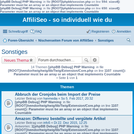
[phpBB Debug] PHP Warning
: in file
[ROOT]/phpbb/session.php
on line
594
:
sizeof():
Parameter must be an array or an object that implements Countable
[phpBB Debug] PHP Warning
: in file
[ROOT]/phpbb/session.php
on line
650
:
sizeof():
Parameter must be an array or an object that implements Countable
AffiliSeo - so individuell wie du
Schnellzugriff
FAQ
Registrieren
Anmelden
Foren-Übersicht
Nischenseiten Forum von AffiliSeo
Sonstiges
uc
Sonstiges
he
Neues Thema
14 Themen
[phpBB Debug] PHP Warning
: in file
[ROOT]/vendor/twig/twig/lib/Twig/Extension/Core.php
on line
1107
:
count():
Parameter must be an array or an object that implements Countable
• Seite
1
von
1
Themen
Abbruch der Cronjobs beim Import der Preise
Letzter Beitrag von
hanmedia
«
So 5. Feb 2017, 20:32
[phpBB Debug] PHP Warning
: in file
[ROOT]/vendor/twig/twig/lib/Twig/Extension/Core.php
on line
1107
:
count(): Parameter must be an array or an object that implements
Countable
Amazon: Differenz bestellte und vergütete Artikel
Letzter Beitrag von
info5
«
Di 22. Dez 2015, 12:25
Antworten:
1
[phpBB Debug] PHP Warning
: in file
[ROOT]/vendor/twig/twig/lib/Twig/Extension/Core.php
on line
1107
:
count(): Parameter must be an array or an object that implements