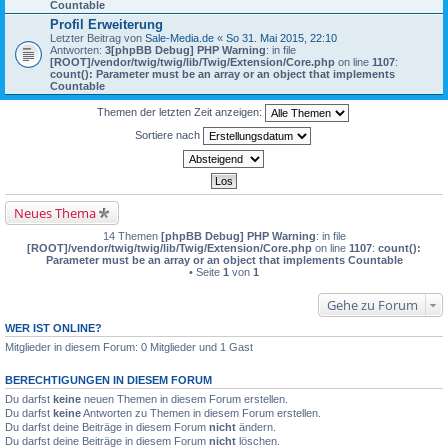
Countable
Profil Erweiterung
Letzter Beitrag von
Sale-Media.de
«
So 31. Mai 2015, 22:10
Antworten:
3
[phpBB Debug] PHP Warning
: in file
[ROOT]/vendor/twig/twig/lib/Twig/Extension/Core.php
on line
1107
:
count(): Parameter must be an array or an object that implements
Countable
Themen der letzten Zeit anzeigen:
Sortiere nach
Neues Thema
14 Themen
[phpBB Debug] PHP Warning
: in file
[ROOT]/vendor/twig/twig/lib/Twig/Extension/Core.php
on line
1107
:
count():
Parameter must be an array or an object that implements Countable
• Seite
1
von
1
Gehe zu Forum
WER IST ONLINE?
Mitglieder in diesem Forum: 0 Mitglieder und 1 Gast
BERECHTIGUNGEN IN DIESEM FORUM
Du darfst
keine
neuen Themen in diesem Forum erstellen.
Du darfst
keine
Antworten zu Themen in diesem Forum erstellen.
Du darfst deine Beiträge in diesem Forum
nicht
ändern.
Du darfst deine Beiträge in diesem Forum
nicht
löschen.