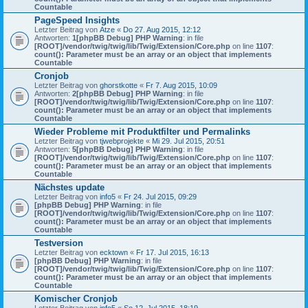
Countable
PageSpeed Insights
Letzter Beitrag von
Atze
«
Do 27. Aug 2015, 12:12
Antworten:
1
[phpBB Debug] PHP Warning
: in file
[ROOT]/vendor/twig/twig/lib/Twig/Extension/Core.php
on line
1107
:
count(): Parameter must be an array or an object that implements
Countable
Cronjob
Letzter Beitrag von
ghorstkotte
«
Fr 7. Aug 2015, 10:09
Antworten:
2
[phpBB Debug] PHP Warning
: in file
[ROOT]/vendor/twig/twig/lib/Twig/Extension/Core.php
on line
1107
:
count(): Parameter must be an array or an object that implements
Countable
Wieder Probleme mit Produktfilter und Permalinks
Letzter Beitrag von
tjwebprojekte
«
Mi 29. Jul 2015, 20:51
Antworten:
5
[phpBB Debug] PHP Warning
: in file
[ROOT]/vendor/twig/twig/lib/Twig/Extension/Core.php
on line
1107
:
count(): Parameter must be an array or an object that implements
Countable
Nächstes update
Letzter Beitrag von
info5
«
Fr 24. Jul 2015, 09:29
[phpBB Debug] PHP Warning
: in file
[ROOT]/vendor/twig/twig/lib/Twig/Extension/Core.php
on line
1107
:
count(): Parameter must be an array or an object that implements
Countable
Testversion
Letzter Beitrag von
ecktown
«
Fr 17. Jul 2015, 16:13
[phpBB Debug] PHP Warning
: in file
[ROOT]/vendor/twig/twig/lib/Twig/Extension/Core.php
on line
1107
:
count(): Parameter must be an array or an object that implements
Countable
Komischer Cronjob