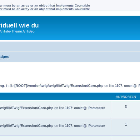
ter must be an array or an object that implements Countable
ter must be an array or an object that implements Countable
viduell wie du
filiate-Theme AffiliSeo
tiges
ing
: in file
[ROOT]/vendor/twig/twig/lib/Twig/Extension/Core.php
on line
1107
:
count(): 
ANTWORTEN
0
wig/lib/Twig/Extension/Core.php
on line
1107
:
count(): Parameter
l
1
wig/lib/Twig/Extension/Core.php
on line
1107
:
count(): Parameter