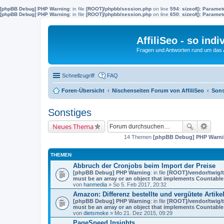
[phpBB Debug] PHP Warning
: in file
[ROOT]/phpbb/session.php
on line
594
:
sizeof(): Parame
[phpBB Debug] PHP Warning
: in file
[ROOT]/phpbb/session.php
on line
650
:
sizeof(): Parame
AffiliSeo - so indi
Fragen und Antworten rund um das Af
Schnellzugriff
FAQ
Foren-Übersicht
Nischenseiten Forum von AffiliSeo
Sons
Sonstiges
Neues Thema
14 Themen
[phpBB Debug] PHP Warn
THEMEN
Abbruch der Cronjobs beim Import der Preise
[phpBB Debug] PHP Warning
: in file
[ROOT]/vendor/twig/t
must be an array or an object that implements Countable
von
hanmedia
» So 5. Feb 2017, 20:32
Amazon: Differenz bestellte und vergütete Artike
[phpBB Debug] PHP Warning
: in file
[ROOT]/vendor/twig/t
must be an array or an object that implements Countable
von
dietsmoke
» Mo 21. Dez 2015, 09:29
PageSpeed Insights