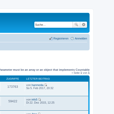
Registrieren
Anmelden
Parameter must be an array or an object that implements Countable
• Seite
1
von
1
ZUGRIFFE
LETZTER BEITRAG
von
hanmedia
173763
N
So 5. Feb 2017, 20:32
e
u
e
von
info5
s
59422
N
Di 22. Dez 2015, 12:25
t
e
e
u
r
e
B
von
Atze