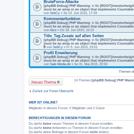
BruteForce-Attacke
[phpBB Debug] PHP Warning
: in file
[ROOT]/vendor/twig/t
must be an array or an object that implements Countable
von
SebCy
» So 14. Jun 2015, 17:29
Kommentarfunktion
[phpBB Debug] PHP Warning
: in file
[ROOT]/vendor/twig/t
must be an array or an object that implements Countable
von
Atze
» Do 18. Jun 2015, 10:23
Title_Tag-Zusatz auf allen Seiten
[phpBB Debug] PHP Warning
: in file
[ROOT]/vendor/twig/t
must be an array or an object that implements Countable
von
SebCy
» Fr 5. Jun 2015, 23:51
D
Profil Erweiterung
a
[phpBB Debug] PHP Warning
: in file
[ROOT]/vendor/twig/t
t
must be an array or an object that implements Countable
e
von
Sale-Media.de
» So 31. Mai 2015, 20:00
i
a
n
Themen der
h
a
14 Themen
[phpBB Debug] PHP Warn
Neues Thema
n
g
Zurück zur Foren-Übersicht
WER IST ONLINE?
Mitglieder in diesem Forum: 0 Mitglieder und 2 Gäste
BERECHTIGUNGEN IN DIESEM FORUM
Du darfst
keine
neuen Themen in diesem Forum erstellen.
Du darfst
keine
Antworten zu Themen in diesem Forum erstellen.
Du darfst deine Beiträge in diesem Forum
nicht
ändern.