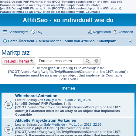
[phpBB Debug] PHP Warning
: in file
[ROOT]/phpbb/session.php
on line
594
:
sizeof():
Parameter must be an array or an object that implements Countable
[phpBB Debug] PHP Warning
: in file
[ROOT]/phpbb/session.php
on line
650
:
sizeof():
Parameter must be an array or an object that implements Countable
AffiliSeo - so individuell wie du
Schnellzugriff
FAQ
Registrieren
Anmelden
Foren-Übersicht
Nischenseiten Forum von AffiliSeo
Marktplatz
uc
Marktplatz
he
Neues Thema
2 Themen
[phpBB Debug] PHP Warning
: in file
[ROOT]/vendor/twig/twig/lib/Twig/Extension/Core.php
on line
1107
:
count():
Parameter must be an array or an object that implements Countable
• Seite
1
von
1
Themen
Whiteboard-Animation
Letzter Beitrag von
SebCy
«
Mi 10. Jun 2015, 05:30
[phpBB Debug] PHP Warning
: in file
[ROOT]/vendor/twig/twig/lib/Twig/Extension/Core.php
on line
1107
:
count(): Parameter must be an array or an object that implements
Countable
Aktuelle Projekte zum Verkaufen
Letzter Beitrag von
Sale-Media.de
«
Mo 1. Jun 2015, 22:55
Antworten:
2
[phpBB Debug] PHP Warning
: in file
[ROOT]/vendor/twig/twig/lib/Twig/Extension/Core.php
on line
1107
:
count(): Parameter must be an array or an object that implements