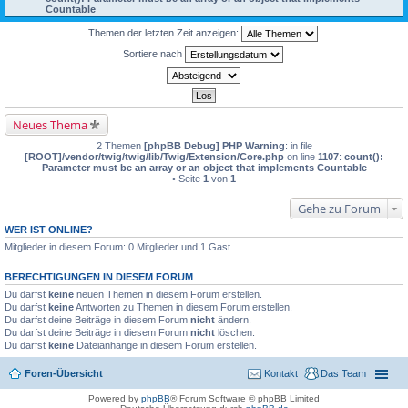
Countable
Themen der letzten Zeit anzeigen:
Sortiere nach
Neues Thema
2 Themen
[phpBB Debug] PHP Warning
: in file
[ROOT]/vendor/twig/twig/lib/Twig/Extension/Core.php
on line
1107
:
count():
Parameter must be an array or an object that implements Countable
• Seite
1
von
1
Gehe zu Forum
WER IST ONLINE?
Mitglieder in diesem Forum: 0 Mitglieder und 1 Gast
BERECHTIGUNGEN IN DIESEM FORUM
Du darfst
keine
neuen Themen in diesem Forum erstellen.
Du darfst
keine
Antworten zu Themen in diesem Forum erstellen.
Du darfst deine Beiträge in diesem Forum
nicht
ändern.
Du darfst deine Beiträge in diesem Forum
nicht
löschen.
Du darfst
keine
Dateianhänge in diesem Forum erstellen.
Foren-Übersicht
Kontakt
Das Team
Powered by
phpBB
® Forum Software © phpBB Limited