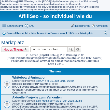
[phpBB Debug] PHP Warning
: in file
[ROOT]/phpbb/session.php
on line
594
:
sizeof():
Parameter must be an array or an object that implements Countable
[phpBB Debug] PHP Warning
: in file
[ROOT]/phpbb/session.php
on line
650
:
sizeof():
Parameter must be an array or an object that implements Countable
AffiliSeo - so individuell wie du
Schnellzugriff
FAQ
Registrieren
Anmelden
Foren-Übersicht
Nischenseiten Forum von AffiliSeo
Marktplatz
uc
Marktplatz
he
Neues Thema
2 Themen
[phpBB Debug] PHP Warning
: in file
[ROOT]/vendor/twig/twig/lib/Twig/Extension/Core.php
on line
1107
:
count():
Parameter must be an array or an object that implements Countable
• Seite
1
von
1
Themen
Whiteboard-Animation
Letzter Beitrag von
SebCy
«
Mi 10. Jun 2015, 05:30
[phpBB Debug] PHP Warning
: in file
[ROOT]/vendor/twig/twig/lib/Twig/Extension/Core.php
on line
1107
:
count(): Parameter must be an array or an object that implements
Countable
Aktuelle Projekte zum Verkaufen
Letzter Beitrag von
Sale-Media.de
«
Mo 1. Jun 2015, 22:55
Antworten:
2
[phpBB Debug] PHP Warning
: in file
[ROOT]/vendor/twig/twig/lib/Twig/Extension/Core.php
on line
1107
:
count(): Parameter must be an array or an object that implements