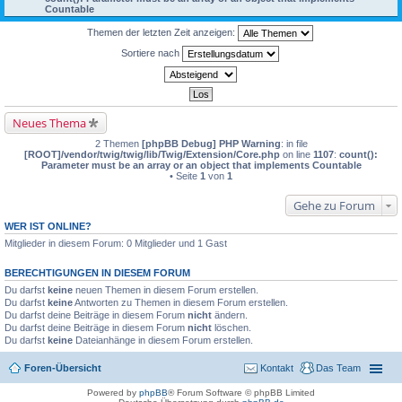
Countable
Themen der letzten Zeit anzeigen:
Sortiere nach
Neues Thema
2 Themen
[phpBB Debug] PHP Warning
: in file
[ROOT]/vendor/twig/twig/lib/Twig/Extension/Core.php
on line
1107
:
count():
Parameter must be an array or an object that implements Countable
• Seite
1
von
1
Gehe zu Forum
WER IST ONLINE?
Mitglieder in diesem Forum: 0 Mitglieder und 1 Gast
BERECHTIGUNGEN IN DIESEM FORUM
Du darfst
keine
neuen Themen in diesem Forum erstellen.
Du darfst
keine
Antworten zu Themen in diesem Forum erstellen.
Du darfst deine Beiträge in diesem Forum
nicht
ändern.
Du darfst deine Beiträge in diesem Forum
nicht
löschen.
Du darfst
keine
Dateianhänge in diesem Forum erstellen.
Foren-Übersicht
Kontakt
Das Team
Powered by
phpBB
® Forum Software © phpBB Limited