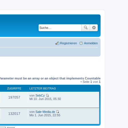
Registrieren
Anmelden
Parameter must be an array or an object that implements Countable
• Seite
1
von
1
ZUGRIFFE
LETZTER BEITRAG
von
SebCy
197057
N
Mi 10. Jun 2015, 05:30
e
u
e
von
Sale-Media.de
s
132017
N
Mo 1. Jun 2015, 22:55
t
e
e
u
r
e
B