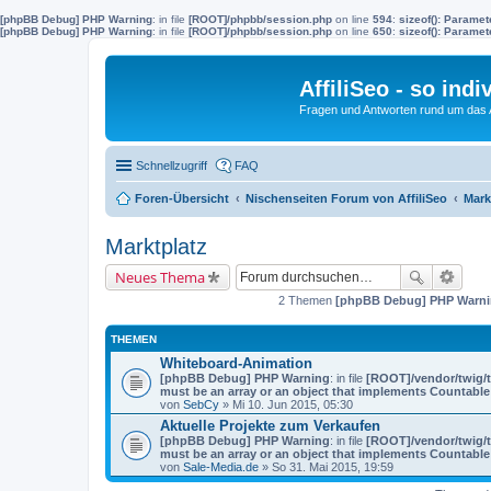
[phpBB Debug] PHP Warning
: in file
[ROOT]/phpbb/session.php
on line
594
:
sizeof(): Parame
[phpBB Debug] PHP Warning
: in file
[ROOT]/phpbb/session.php
on line
650
:
sizeof(): Parame
AffiliSeo - so indi
Fragen und Antworten rund um das Af
Schnellzugriff
FAQ
Foren-Übersicht
Nischenseiten Forum von AffiliSeo
Mark
Marktplatz
Neues Thema
2 Themen
[phpBB Debug] PHP Warn
THEMEN
Whiteboard-Animation
[phpBB Debug] PHP Warning
: in file
[ROOT]/vendor/twig/t
must be an array or an object that implements Countable
von
SebCy
» Mi 10. Jun 2015, 05:30
Aktuelle Projekte zum Verkaufen
[phpBB Debug] PHP Warning
: in file
[ROOT]/vendor/twig/t
must be an array or an object that implements Countable
von
Sale-Media.de
» So 31. Mai 2015, 19:59