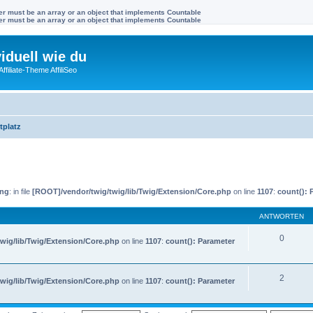
ter must be an array or an object that implements Countable
ter must be an array or an object that implements Countable
viduell wie du
filiate-Theme AffiliSeo
tplatz
ing
: in file
[ROOT]/vendor/twig/twig/lib/Twig/Extension/Core.php
on line
1107
:
count(): 
ANTWORTEN
0
wig/lib/Twig/Extension/Core.php
on line
1107
:
count(): Parameter
2
wig/lib/Twig/Extension/Core.php
on line
1107
:
count(): Parameter