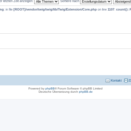
 letzten Zeit anzeigen:
Sortiere nach
ing
: in file
[ROOT]/vendor/twig/twig/lib/Twig/Extension/Core.php
on line
1107
:
count(): 
Kontakt
D
Powered by
phpBB
® Forum Software © phpBB Limited
Deutsche Übersetzung durch
phpBB.de