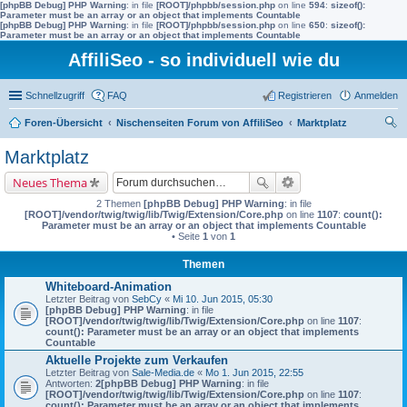
[phpBB Debug] PHP Warning
: in file
[ROOT]/phpbb/session.php
on line
594
:
sizeof():
Parameter must be an array or an object that implements Countable
[phpBB Debug] PHP Warning
: in file
[ROOT]/phpbb/session.php
on line
650
:
sizeof():
Parameter must be an array or an object that implements Countable
AffiliSeo - so individuell wie du
Schnellzugriff
FAQ
Registrieren
Anmelden
Foren-Übersicht
Nischenseiten Forum von AffiliSeo
Marktplatz
uc
Marktplatz
he
Neues Thema
2 Themen
[phpBB Debug] PHP Warning
: in file
[ROOT]/vendor/twig/twig/lib/Twig/Extension/Core.php
on line
1107
:
count():
Parameter must be an array or an object that implements Countable
• Seite
1
von
1
Themen
Whiteboard-Animation
Letzter Beitrag von
SebCy
«
Mi 10. Jun 2015, 05:30
[phpBB Debug] PHP Warning
: in file
[ROOT]/vendor/twig/twig/lib/Twig/Extension/Core.php
on line
1107
:
count(): Parameter must be an array or an object that implements
Countable
Aktuelle Projekte zum Verkaufen
Letzter Beitrag von
Sale-Media.de
«
Mo 1. Jun 2015, 22:55
Antworten:
2
[phpBB Debug] PHP Warning
: in file
[ROOT]/vendor/twig/twig/lib/Twig/Extension/Core.php
on line
1107
:
count(): Parameter must be an array or an object that implements