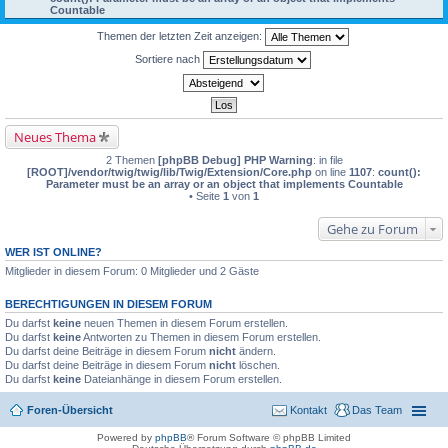
Countable
Themen der letzten Zeit anzeigen:
Sortiere nach
Neues Thema
2 Themen
[phpBB Debug] PHP Warning
: in file
[ROOT]/vendor/twig/twig/lib/Twig/Extension/Core.php
on line
1107
:
count():
Parameter must be an array or an object that implements Countable
• Seite
1
von
1
Gehe zu Forum
WER IST ONLINE?
Mitglieder in diesem Forum: 0 Mitglieder und 2 Gäste
BERECHTIGUNGEN IN DIESEM FORUM
Du darfst
keine
neuen Themen in diesem Forum erstellen.
Du darfst
keine
Antworten zu Themen in diesem Forum erstellen.
Du darfst deine Beiträge in diesem Forum
nicht
ändern.
Du darfst deine Beiträge in diesem Forum
nicht
löschen.
Du darfst
keine
Dateianhänge in diesem Forum erstellen.
Foren-Übersicht
Kontakt
Das Team
Powered by
phpBB
® Forum Software © phpBB Limited