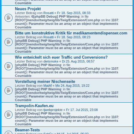
Countable
Neues Projekt
Letzter Beitrag von
Rosatti
«
Fr 18. Sep 2015, 08:33
Antworten:
6
[phpBB Debug] PHP Warning
: in file
[ROOT]/vendor/twig/twig/lib/Twig/Extension/Core.php
on line
1107
:
count(): Parameter must be an array or an object that implements
Countable
Bitte um konstruktive Kritik für medikamentendispenser.com
Letzter Beitrag von
Rosatti
«
Fr 18. Sep 2015, 08:23
[phpBB Debug] PHP Warning
: in file
[ROOT]/vendor/twig/twig/lib/Twig/Extension/Core.php
on line
1107
:
count(): Parameter must be an array or an object that implements
Countable
Wie entwickelt sich euer Traffic und Conversions?
Letzter Beitrag von
dietsmoke
«
Di 25. Aug 2015, 08:57
[phpBB Debug] PHP Warning
: in file
[ROOT]/vendor/twig/twig/lib/Twig/Extension/Core.php
on line
1107
:
count(): Parameter must be an array or an object that implements
Countable
Vorstellung meiner Nischenseite
Letzter Beitrag von
MatAf
«
Mo 24. Aug 2015, 19:22
[phpBB Debug] PHP Warning
: in file
[ROOT]/vendor/twig/twig/lib/Twig/Extension/Core.php
on line
1107
:
count(): Parameter must be an array or an object that implements
Countable
Trampolin-Kaufen.eu
Letzter Beitrag von
tjwebprojekte
«
Fr 17. Jul 2015, 23:08
[phpBB Debug] PHP Warning
: in file
[ROOT]/vendor/twig/twig/lib/Twig/Extension/Core.php
on line
1107
:
count(): Parameter must be an array or an object that implements
Countable
Beamer-Tests