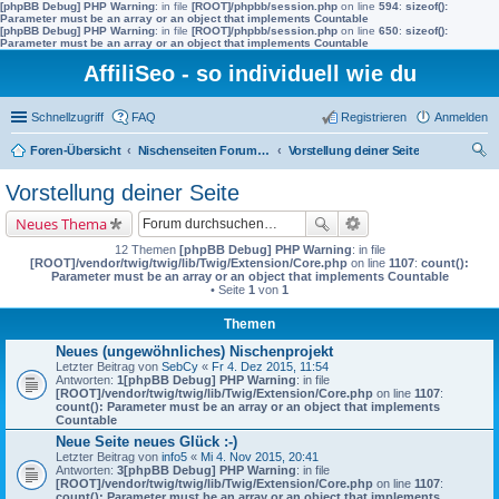
[phpBB Debug] PHP Warning
: in file
[ROOT]/phpbb/session.php
on line
594
:
sizeof():
Parameter must be an array or an object that implements Countable
[phpBB Debug] PHP Warning
: in file
[ROOT]/phpbb/session.php
on line
650
:
sizeof():
Parameter must be an array or an object that implements Countable
AffiliSeo - so individuell wie du
Schnellzugriff
FAQ
Registrieren
Anmelden
Foren-Übersicht
Nischenseiten Forum von AffiliSeo
Vorstellung deiner Seite
uc
Vorstellung deiner Seite
he
Neues Thema
12 Themen
[phpBB Debug] PHP Warning
: in file
[ROOT]/vendor/twig/twig/lib/Twig/Extension/Core.php
on line
1107
:
count():
Parameter must be an array or an object that implements Countable
• Seite
1
von
1
Themen
Neues (ungewöhnliches) Nischenprojekt
Letzter Beitrag von
SebCy
«
Fr 4. Dez 2015, 11:54
Antworten:
1
[phpBB Debug] PHP Warning
: in file
[ROOT]/vendor/twig/twig/lib/Twig/Extension/Core.php
on line
1107
:
count(): Parameter must be an array or an object that implements
Countable
Neue Seite neues Glück :-)
Letzter Beitrag von
info5
«
Mi 4. Nov 2015, 20:41
Antworten:
3
[phpBB Debug] PHP Warning
: in file
[ROOT]/vendor/twig/twig/lib/Twig/Extension/Core.php
on line
1107
:
count(): Parameter must be an array or an object that implements