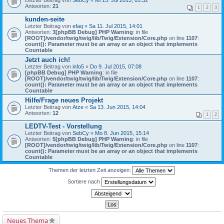
Letzter Beitrag von
SebCy
«
Mi 15. Jul 2015, 05:32
Antworten:
21
1
2
3
kunden-seite
Letzter Beitrag von
efaq
«
Sa 11. Jul 2015, 14:01
Antworten:
3
[phpBB Debug] PHP Warning
: in file
[ROOT]/vendor/twig/twig/lib/Twig/Extension/Core.php
on line
1107
:
count(): Parameter must be an array or an object that implements
Countable
Jetzt auch ich!
Letzter Beitrag von
info5
«
Do 9. Jul 2015, 07:08
[phpBB Debug] PHP Warning
: in file
[ROOT]/vendor/twig/twig/lib/Twig/Extension/Core.php
on line
1107
:
count(): Parameter must be an array or an object that implements
Countable
Hilfe/Frage neues Projekt
Letzter Beitrag von
Atze
«
Sa 13. Jun 2015, 14:04
Antworten:
12
1
2
LEDTV-Test - Vorstellung
Letzter Beitrag von
SebCy
«
Mo 8. Jun 2015, 15:14
Antworten:
5
[phpBB Debug] PHP Warning
: in file
[ROOT]/vendor/twig/twig/lib/Twig/Extension/Core.php
on line
1107
:
count(): Parameter must be an array or an object that implements
Countable
Themen der letzten Zeit anzeigen:
Sortiere nach
Neues Thema