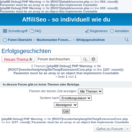
[phpBB Debug] PHP Warning
: in file
[ROOT]/phpbb/session.php
on line
594
:
sizeof():
Parameter must be an array or an object that implements Countable
[phpBB Debug] PHP Warning
: in file
[ROOT]/phpbb/session.php
on line
650
:
sizeof():
Parameter must be an array or an object that implements Countable
AffiliSeo - so individuell wie du
Schnellzugriff
FAQ
Registrieren
Anmelden
Foren-Übersicht
Nischenseiten Forum von AffiliSeo
Erfolgsgeschichten
uc
Erfolgsgeschichten
he
Neues Thema
0 Themen
[phpBB Debug] PHP Warning
: in file
[ROOT]/vendor/twig/twig/lib/Twig/Extension/Core.php
on line
1107
:
count():
Parameter must be an array or an object that implements Countable
• Seite
1
von
1
In diesem Forum gibt es keine Themen oder Beiträge.
Themen der letzten Zeit anzeigen:
Sortiere nach
[phpBB Debug] PHP Warning
: in file
[ROOT]/vendor/twig/twig/lib/Twig/Extension/Core.php
on line
1107
:
count(): Parameter must be an array or an object that implements Countable
Gehe zu Forum