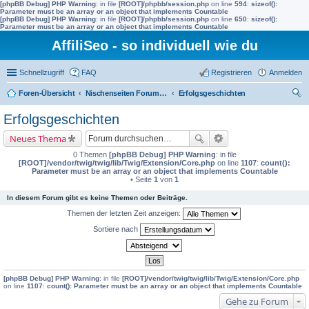
[phpBB Debug] PHP Warning
: in file
[ROOT]/phpbb/session.php
on line
594
:
sizeof():
Parameter must be an array or an object that implements Countable
[phpBB Debug] PHP Warning
: in file
[ROOT]/phpbb/session.php
on line
650
:
sizeof():
Parameter must be an array or an object that implements Countable
AffiliSeo - so individuell wie du
Schnellzugriff
FAQ
Registrieren
Anmelden
Foren-Übersicht
Nischenseiten Forum von AffiliSeo
Erfolgsgeschichten
uc
Erfolgsgeschichten
he
Neues Thema
0 Themen
[phpBB Debug] PHP Warning
: in file
[ROOT]/vendor/twig/twig/lib/Twig/Extension/Core.php
on line
1107
:
count():
Parameter must be an array or an object that implements Countable
• Seite
1
von
1
In diesem Forum gibt es keine Themen oder Beiträge.
Themen der letzten Zeit anzeigen:
Sortiere nach
[phpBB Debug] PHP Warning
: in file
[ROOT]/vendor/twig/twig/lib/Twig/Extension/Core.php
on line
1107
:
count(): Parameter must be an array or an object that implements Countable
Gehe zu Forum