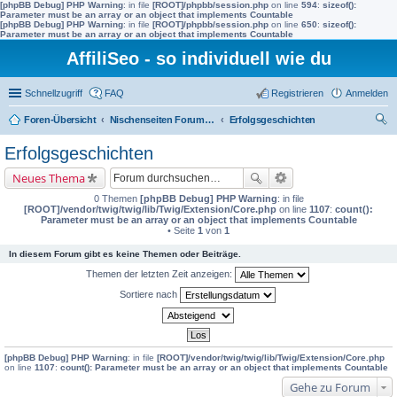
[phpBB Debug] PHP Warning
: in file
[ROOT]/phpbb/session.php
on line
594
:
sizeof():
Parameter must be an array or an object that implements Countable
[phpBB Debug] PHP Warning
: in file
[ROOT]/phpbb/session.php
on line
650
:
sizeof():
Parameter must be an array or an object that implements Countable
AffiliSeo - so individuell wie du
Schnellzugriff
FAQ
Registrieren
Anmelden
Foren-Übersicht
Nischenseiten Forum von AffiliSeo
Erfolgsgeschichten
uc
Erfolgsgeschichten
he
Neues Thema
0 Themen
[phpBB Debug] PHP Warning
: in file
[ROOT]/vendor/twig/twig/lib/Twig/Extension/Core.php
on line
1107
:
count():
Parameter must be an array or an object that implements Countable
• Seite
1
von
1
In diesem Forum gibt es keine Themen oder Beiträge.
Themen der letzten Zeit anzeigen:
Sortiere nach
[phpBB Debug] PHP Warning
: in file
[ROOT]/vendor/twig/twig/lib/Twig/Extension/Core.php
on line
1107
:
count(): Parameter must be an array or an object that implements Countable
Gehe zu Forum