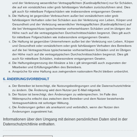
und der Verletzung wesentlicher Vertragspflichten (Kardinalpflichten) nur für Schäden,
die auf ein vorsätzliches oder grob fahrlässiges Verhalten zurückzuführen sind. Dies
gilt auch für mittelbare Folgeschäden wie insbesondere entgangenen Gewinn.
Die Haftung ist gegenüber Verbrauchern außer bei vorsätzlichem oder grob
fahrlässigem Verhalten oder bei Schäden aus der Verletzung von Leben, Körper und
Gesundheit und der Verletzung wesentlicher Vertragspflichten (Kardinalpflichten) auf
die bei Vertragsschluss typischerweise vorhersehbaren Schäden und im übrigen der
Höhe nach auf die vertragstypischen Durchschnittsschäden begrenzt. Dies gilt auch
für mittelbare Folgeschäden wie insbesondere entgangenen Gewinn.
Die Haftung ist gegenüber Unternehmern außer bei der Verletzung von Leben, Körper
und Gesundheit oder vorsätzlichem oder grob fahrlässigem Verhalten des Betreibers
auf die bei Vertragsschluss typischerweise vorhersehbaren Schäden und im Übrigen
der Höhe nach auf die vertragstypischen Durchschnittsschäden begrenzt. Dies gilt
auch für mittelbare Schäden, insbesondere entgangenen Gewinn.
Die Haftungsbegrenzung der Absätze a bis c gilt sinngemäß auch zugunsten der
Mitarbeiter und Erfüllungsgehilfen des Betreibers.
Ansprüche für eine Haftung aus zwingendem nationalem Recht bleiben unberührt.
6. ÄNDERUNGSVORBEHALT
Der Betreiber ist berechtigt, die Nutzungsbedingungen und die Datenschutzrichtlinie
zu ändern. Die Änderung wird dem Nutzer per E-Mail mitgeteilt.
Der Nutzer ist berechtigt, den Änderungen zu widersprechen. Im Falle des
Widerspruchs erlischt das zwischen dem Betreiber und dem Nutzer bestehende
Vertragsverhältnis mit sofortiger Wirkung.
Die Änderungen gelten als anerkannt und verbindlich, wenn der Nutzer den
Änderungen zugestimmt hat.
Informationen über den Umgang mit deinen persönlichen Daten sind in der
Datenschutzrichtlinie enthalten.