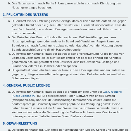
Das Nutzungsrecht nach Punkt 2, Unterpunkt a bleibt auch nach Kündigung des
Nutzungsvertrages bestehen.
3. PFLICHTEN DES NUTZERS
Du erklärst mit der Erstellung eines Beitrags, dass er keine Inhalte enthält, die gegen
geltendes Recht oder die guten Sitten verstoßen. Du erklärst insbesondere, dass du
das Recht besitzt, die in deinen Beiträgen verwendeten Links und Bilder zu setzen
bzw. zu verwenden.
Der Betreiber des Boards übt das Hausrecht aus. Bei Verstößen gegen diese
Nutzungsbedingungen oder anderer im Board veröffentlichten Regeln kann der
Betreiber dich nach Abmahnung zeitweise oder dauerhaft von der Nutzung dieses
Boards ausschließen und dir ein Hausverbot erteilen.
Du nimmst zur Kenntnis, dass der Betreiber keine Verantwortung für die Inhalte von
Beiträgen übernimmt, die er nicht selbst erstellt hat oder die er nicht zur Kenntnis
genommen hat. Du gestattest dem Betreiber, dein Benutzerkonto, Beiträge und
Funktionen jederzeit zu löschen oder zu sperren.
Du gestattest dem Betreiber darüber hinaus, deine Beiträge abzuändern, sofern sie
gegen o. g. Regeln verstoßen oder geeignet sind, dem Betreiber oder einem Dritten
Schaden zuzufügen.
4. GENERAL PUBLIC LICENSE
Du nimmst zur Kenntnis, dass es sich bei phpBB um eine unter der „
GNU General
Public License v2
“ (GPL) bereitgestellten Foren-Software von phpBB Limited
(www.phpbb.com) handelt; deutschsprachige Informationen werden durch die
deutschsprachige Community unter www.phpbb.de zur Verfügung gestellt. Beide
haben keinen Einfluss auf die Art und Weise, wie die Software verwendet wird. Sie
können insbesondere die Verwendung der Software für bestimmte Zwecke nicht
untersagen oder auf Inhalte fremder Foren Einfluss nehmen.
5. GEWÄHRLEISTUNG
Der Betreiber haftet mit Ausnahme der Verletzung von Leben, Körper und Gesundheit