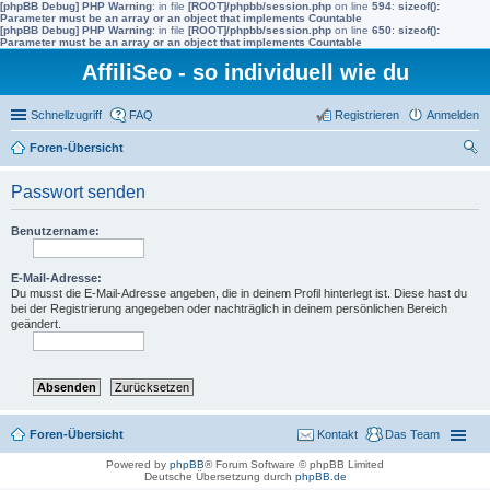
[phpBB Debug] PHP Warning
: in file
[ROOT]/phpbb/session.php
on line
594
:
sizeof():
Parameter must be an array or an object that implements Countable
[phpBB Debug] PHP Warning
: in file
[ROOT]/phpbb/session.php
on line
650
:
sizeof():
Parameter must be an array or an object that implements Countable
AffiliSeo - so individuell wie du
Schnellzugriff
FAQ
Registrieren
Anmelden
Foren-Übersicht
uc
Passwort senden
he
Benutzername:
E-Mail-Adresse:
Du musst die E-Mail-Adresse angeben, die in deinem Profil hinterlegt ist. Diese hast du
bei der Registrierung angegeben oder nachträglich in deinem persönlichen Bereich
geändert.
Foren-Übersicht
Kontakt
Das Team
Powered by
phpBB
® Forum Software © phpBB Limited
Deutsche Übersetzung durch
phpBB.de