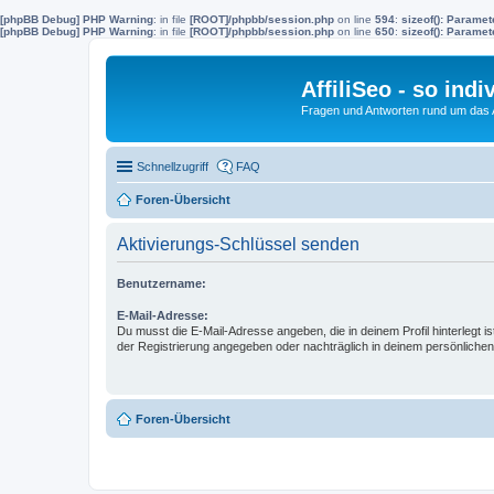
[phpBB Debug] PHP Warning
: in file
[ROOT]/phpbb/session.php
on line
594
:
sizeof(): Parame
[phpBB Debug] PHP Warning
: in file
[ROOT]/phpbb/session.php
on line
650
:
sizeof(): Parame
AffiliSeo - so indi
Fragen und Antworten rund um das Af
Schnellzugriff
FAQ
Foren-Übersicht
Aktivierungs-Schlüssel senden
Benutzername:
E-Mail-Adresse:
Du musst die E-Mail-Adresse angeben, die in deinem Profil hinterlegt is
der Registrierung angegeben oder nachträglich in deinem persönlichen
Foren-Übersicht