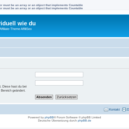
ter must be an array or an object that implements Countable
ter must be an array or an object that implements Countable
viduell wie du
filiate-Theme AffiliSeo
t. Diese hast du bei
 Bereich geändert.
Kontakt
D
Powered by
phpBB
® Forum Software © phpBB Limited
Deutsche Übersetzung durch
phpBB.de