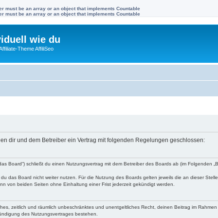
ter must be an array or an object that implements Countable
ter must be an array or an object that implements Countable
viduell wie du
filiate-Theme AffiliSeo
ischen dir und dem Betreiber ein Vertrag mit folgenden Regelungen geschlossen:
en „das Board“) schließt du einen Nutzungsvertrag mit dem Betreiber des Boards ab (im Folgenden 
du das Board nicht weiter nutzen. Für die Nutzung des Boards gelten jeweils die an dieser Stell
n von beiden Seiten ohne Einhaltung einer Frist jederzeit gekündigt werden.
faches, zeitlich und räumlich unbeschränktes und unentgeltliches Recht, deinen Beitrag im Rahme
Kündigung des Nutzungsvertrages bestehen.