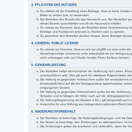
3. PFLICHTEN DES NUTZERS
Du erklärst mit der Erstellung eines Beitrags, dass er keine Inhalt
Bilder zu setzen bzw. zu verwenden.
Der Betreiber des Boards übt das Hausrecht aus. Bei Verstößen g
dieses Boards ausschließen und dir ein Hausverbot erteilen.
Du nimmst zur Kenntnis, dass der Betreiber keine Verantwortung für 
Beiträge und Funktionen jederzeit zu löschen oder zu sperren.
Du gestattest dem Betreiber darüber hinaus, deine Beiträge abzuä
4. GENERAL PUBLIC LICENSE
Du nimmst zur Kenntnis, dass es sich bei phpBB um eine unter der 
deutschsprachige Community unter www.phpbb.de zur Verfügung gest
nicht untersagen oder auf Inhalte fremder Foren Einfluss nehmen.
5. GEWÄHRLEISTUNG
Der Betreiber haftet mit Ausnahme der Verletzung von Leben, Körper
zurückzuführen sind. Dies gilt auch für mittelbare Folgeschäden 
Die Haftung ist gegenüber Verbrauchern außer bei vorsätzlichem o
(Kardinalpflichten) auf die bei Vertragsschluss typischerweise vo
entgangenen Gewinn.
Die Haftung ist gegenüber Unternehmern außer bei der Verletzung 
Schäden und im Übrigen der Höhe nach auf die vertragstypischen 
Die Haftungsbegrenzung der Absätze a bis c gilt sinngemäß auch zu
Ansprüche für eine Haftung aus zwingendem nationalem Recht blei
6. ÄNDERUNGSVORBEHALT
Der Betreiber ist berechtigt, die Nutzungsbedingungen und die Date
Der Nutzer ist berechtigt, den Änderungen zu widersprechen. Im Fa
Die Änderungen gelten als anerkannt und verbindlich, wenn der N