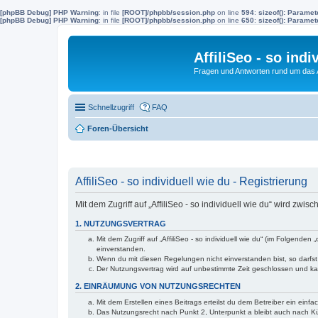
[phpBB Debug] PHP Warning
: in file
[ROOT]/phpbb/session.php
on line
594
:
sizeof(): Parame
[phpBB Debug] PHP Warning
: in file
[ROOT]/phpbb/session.php
on line
650
:
sizeof(): Parame
AffiliSeo - so indi
Fragen und Antworten rund um das Af
Schnellzugriff
FAQ
Foren-Übersicht
AffiliSeo - so individuell wie du - Registrierung
Mit dem Zugriff auf „AffiliSeo - so individuell wie du“ wird zw
1. NUTZUNGSVERTRAG
Mit dem Zugriff auf „AffiliSeo - so individuell wie du“ (im Folgend
einverstanden.
Wenn du mit diesen Regelungen nicht einverstanden bist, so darfst 
Der Nutzungsvertrag wird auf unbestimmte Zeit geschlossen und kan
2. EINRÄUMUNG VON NUTZUNGSRECHTEN
Mit dem Erstellen eines Beitrags erteilst du dem Betreiber ein ein
Das Nutzungsrecht nach Punkt 2, Unterpunkt a bleibt auch nach 