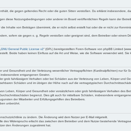
e enthält, die gegen geltendes Recht oder die guten Sitten verstoßen. Du erklärst insbesondere, 
egen diese Nutzungsbedingungen oder anderer im Board veröffentlichten Regeln kann der Betre
die Inhalte von Beiträgen übernimmt, die er nicht selbst erstellt hat oder die er nicht zur Kenn
ndern, sofern sie gegen o. g. Regeln verstoßen oder geeignet sind, dem Betreiber oder einem D
„
GNU General Public License v2
“ (GPL) bereitgestellten Foren-Software von phpBB Limited (ww
ellt. Beide haben keinen Einfluss auf die Art und Weise, wie die Software verwendet wird. Si
 und Gesundheit und der Verletzung wesentlicher Vertragspflichten (Kardinalpflichten) nur für Sc
wie insbesondere entgangenen Gewinn.
der grob fahrlässigem Verhalten oder bei Schäden aus der Verletzung von Leben, Körper und Ges
rhersehbaren Schäden und im übrigen der Höhe nach auf die vertragstypischen Durchschnittsschäde
von Leben, Körper und Gesundheit oder vorsätzlichem oder grob fahrlässigem Verhalten des Betr
Durchschnittsschäden begrenzt. Dies gilt auch für mittelbare Schäden, insbesondere entgangen
gunsten der Mitarbeiter und Erfüllungsgehilfen des Betreibers.
ben unberührt.
nschutzrichtlinie zu ändern. Die Änderung wird dem Nutzer per E-Mail mitgeteilt.
lle des Widerspruchs erlischt das zwischen dem Betreiber und dem Nutzer bestehende Vertragsverh
utzer den Änderungen zugestimmt hat.