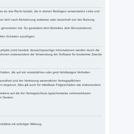
dass du das Recht besitzt, die in deinen Beiträgen verwendeten Links und
iber dich nach Abmahnung zeitweise oder dauerhaft von der Nutzung
tnis genommen hat. Du gestattest dem Betreiber, dein Benutzerkonto,
ritten Schaden zuzufügen.
w.phpbb.com) handelt; deutschsprachige Informationen werden durch die
e können insbesondere die Verwendung der Software für bestimmte Zwecke
häden, die auf ein vorsätzliches oder grob fahrlässiges Verhalten
undheit und der Verletzung wesentlicher Vertragspflichten
n begrenzt. Dies gilt auch für mittelbare Folgeschäden wie insbesondere
eibers auf die bei Vertragsschluss typischerweise vorhersehbaren
en Gewinn.
ältnis mit sofortiger Wirkung.