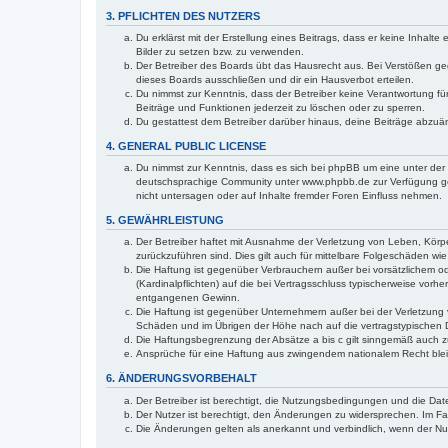
3. PFLICHTEN DES NUTZERS
Du erklärst mit der Erstellung eines Beitrags, dass er keine Inhalt
Bilder zu setzen bzw. zu verwenden.
Der Betreiber des Boards übt das Hausrecht aus. Bei Verstößen g
dieses Boards ausschließen und dir ein Hausverbot erteilen.
Du nimmst zur Kenntnis, dass der Betreiber keine Verantwortung für 
Beiträge und Funktionen jederzeit zu löschen oder zu sperren.
Du gestattest dem Betreiber darüber hinaus, deine Beiträge abzuä
4. GENERAL PUBLIC LICENSE
Du nimmst zur Kenntnis, dass es sich bei phpBB um eine unter der 
deutschsprachige Community unter www.phpbb.de zur Verfügung gest
nicht untersagen oder auf Inhalte fremder Foren Einfluss nehmen.
5. GEWÄHRLEISTUNG
Der Betreiber haftet mit Ausnahme der Verletzung von Leben, Körper
zurückzuführen sind. Dies gilt auch für mittelbare Folgeschäden 
Die Haftung ist gegenüber Verbrauchern außer bei vorsätzlichem o
(Kardinalpflichten) auf die bei Vertragsschluss typischerweise vo
entgangenen Gewinn.
Die Haftung ist gegenüber Unternehmern außer bei der Verletzung 
Schäden und im Übrigen der Höhe nach auf die vertragstypischen 
Die Haftungsbegrenzung der Absätze a bis c gilt sinngemäß auch zu
Ansprüche für eine Haftung aus zwingendem nationalem Recht blei
6. ÄNDERUNGSVORBEHALT
Der Betreiber ist berechtigt, die Nutzungsbedingungen und die Date
Der Nutzer ist berechtigt, den Änderungen zu widersprechen. Im Fa
Die Änderungen gelten als anerkannt und verbindlich, wenn der N