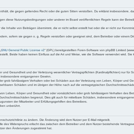
e enthält, die gegen geltendes Recht oder die guten Sitten verstoßen. Du erklärst insbesondere, 
egen diese Nutzungsbedingungen oder anderer im Board veröffentlichten Regeln kann der Betre
die Inhalte von Beiträgen übernimmt, die er nicht selbst erstellt hat oder die er nicht zur Kenn
ndern, sofern sie gegen o. g. Regeln verstoßen oder geeignet sind, dem Betreiber oder einem D
„
GNU General Public License v2
“ (GPL) bereitgestellten Foren-Software von phpBB Limited (ww
ellt. Beide haben keinen Einfluss auf die Art und Weise, wie die Software verwendet wird. Si
 und Gesundheit und der Verletzung wesentlicher Vertragspflichten (Kardinalpflichten) nur für Sc
wie insbesondere entgangenen Gewinn.
der grob fahrlässigem Verhalten oder bei Schäden aus der Verletzung von Leben, Körper und Ges
rhersehbaren Schäden und im übrigen der Höhe nach auf die vertragstypischen Durchschnittsschäde
von Leben, Körper und Gesundheit oder vorsätzlichem oder grob fahrlässigem Verhalten des Betr
Durchschnittsschäden begrenzt. Dies gilt auch für mittelbare Schäden, insbesondere entgangen
gunsten der Mitarbeiter und Erfüllungsgehilfen des Betreibers.
ben unberührt.
nschutzrichtlinie zu ändern. Die Änderung wird dem Nutzer per E-Mail mitgeteilt.
lle des Widerspruchs erlischt das zwischen dem Betreiber und dem Nutzer bestehende Vertragsverh
utzer den Änderungen zugestimmt hat.