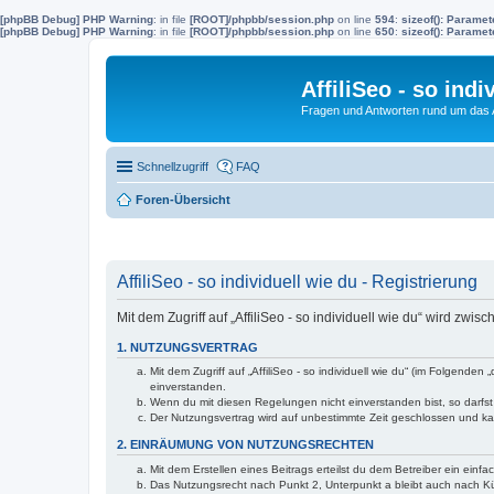
[phpBB Debug] PHP Warning
: in file
[ROOT]/phpbb/session.php
on line
594
:
sizeof(): Parame
[phpBB Debug] PHP Warning
: in file
[ROOT]/phpbb/session.php
on line
650
:
sizeof(): Parame
AffiliSeo - so indi
Fragen und Antworten rund um das Af
Schnellzugriff
FAQ
Foren-Übersicht
AffiliSeo - so individuell wie du - Registrierung
Mit dem Zugriff auf „AffiliSeo - so individuell wie du“ wird zw
1. NUTZUNGSVERTRAG
Mit dem Zugriff auf „AffiliSeo - so individuell wie du“ (im Folgend
einverstanden.
Wenn du mit diesen Regelungen nicht einverstanden bist, so darfst 
Der Nutzungsvertrag wird auf unbestimmte Zeit geschlossen und kan
2. EINRÄUMUNG VON NUTZUNGSRECHTEN
Mit dem Erstellen eines Beitrags erteilst du dem Betreiber ein ein
Das Nutzungsrecht nach Punkt 2, Unterpunkt a bleibt auch nach 