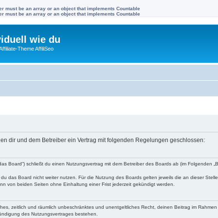
ter must be an array or an object that implements Countable
ter must be an array or an object that implements Countable
viduell wie du
filiate-Theme AffiliSeo
ischen dir und dem Betreiber ein Vertrag mit folgenden Regelungen geschlossen:
en „das Board“) schließt du einen Nutzungsvertrag mit dem Betreiber des Boards ab (im Folgenden 
du das Board nicht weiter nutzen. Für die Nutzung des Boards gelten jeweils die an dieser Stell
n von beiden Seiten ohne Einhaltung einer Frist jederzeit gekündigt werden.
faches, zeitlich und räumlich unbeschränktes und unentgeltliches Recht, deinen Beitrag im Rahme
Kündigung des Nutzungsvertrages bestehen.