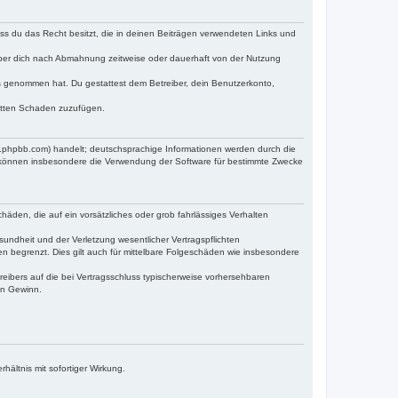
dass du das Recht besitzt, die in deinen Beiträgen verwendeten Links und
iber dich nach Abmahnung zeitweise oder dauerhaft von der Nutzung
tnis genommen hat. Du gestattest dem Betreiber, dein Benutzerkonto,
ritten Schaden zuzufügen.
w.phpbb.com) handelt; deutschsprachige Informationen werden durch die
e können insbesondere die Verwendung der Software für bestimmte Zwecke
häden, die auf ein vorsätzliches oder grob fahrlässiges Verhalten
undheit und der Verletzung wesentlicher Vertragspflichten
n begrenzt. Dies gilt auch für mittelbare Folgeschäden wie insbesondere
eibers auf die bei Vertragsschluss typischerweise vorhersehbaren
en Gewinn.
ältnis mit sofortiger Wirkung.