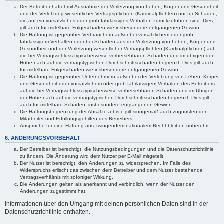
Der Betreiber haftet mit Ausnahme der Verletzung von Leben, Körper und Gesundheit
und der Verletzung wesentlicher Vertragspflichten (Kardinalpflichten) nur für Schäden,
die auf ein vorsätzliches oder grob fahrlässiges Verhalten zurückzuführen sind. Dies
gilt auch für mittelbare Folgeschäden wie insbesondere entgangenen Gewinn.
Die Haftung ist gegenüber Verbrauchern außer bei vorsätzlichem oder grob
fahrlässigem Verhalten oder bei Schäden aus der Verletzung von Leben, Körper und
Gesundheit und der Verletzung wesentlicher Vertragspflichten (Kardinalpflichten) auf
die bei Vertragsschluss typischerweise vorhersehbaren Schäden und im übrigen der
Höhe nach auf die vertragstypischen Durchschnittsschäden begrenzt. Dies gilt auch
für mittelbare Folgeschäden wie insbesondere entgangenen Gewinn.
Die Haftung ist gegenüber Unternehmern außer bei der Verletzung von Leben, Körper
und Gesundheit oder vorsätzlichem oder grob fahrlässigem Verhalten des Betreibers
auf die bei Vertragsschluss typischerweise vorhersehbaren Schäden und im Übrigen
der Höhe nach auf die vertragstypischen Durchschnittsschäden begrenzt. Dies gilt
auch für mittelbare Schäden, insbesondere entgangenen Gewinn.
Die Haftungsbegrenzung der Absätze a bis c gilt sinngemäß auch zugunsten der
Mitarbeiter und Erfüllungsgehilfen des Betreibers.
Ansprüche für eine Haftung aus zwingendem nationalem Recht bleiben unberührt.
6. ÄNDERUNGSVORBEHALT
Der Betreiber ist berechtigt, die Nutzungsbedingungen und die Datenschutzrichtlinie
zu ändern. Die Änderung wird dem Nutzer per E-Mail mitgeteilt.
Der Nutzer ist berechtigt, den Änderungen zu widersprechen. Im Falle des
Widerspruchs erlischt das zwischen dem Betreiber und dem Nutzer bestehende
Vertragsverhältnis mit sofortiger Wirkung.
Die Änderungen gelten als anerkannt und verbindlich, wenn der Nutzer den
Änderungen zugestimmt hat.
Informationen über den Umgang mit deinen persönlichen Daten sind in der
Datenschutzrichtlinie enthalten.