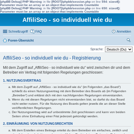
[phpBB Debug] PHP Warning
: in file
[ROOT]/phpbb/session.php
on line
594
:
sizeof():
Parameter must be an array or an object that implements Countable
[phpBB Debug] PHP Warning
: in file
[ROOT]/phpbb/session.php
on line
650
:
sizeof():
Parameter must be an array or an object that implements Countable
AffiliSeo - so individuell wie du
Schnellzugriff
FAQ
Anmelden
Foren-Übersicht
uc
Sprache:
he
AffiliSeo - so individuell wie du - Registrierung
Mit dem Zugriff auf „AffiliSeo - so individuell wie du“ wird zwischen dir und dem
Betreiber ein Vertrag mit folgenden Regelungen geschlossen:
1. NUTZUNGSVERTRAG
Mit dem Zugriff auf „AffiliSeo - so individuell wie du“ (im Folgenden „das Board“)
schließt du einen Nutzungsvertrag mit dem Betreiber des Boards ab (im Folgenden
„Betreiber“) und erklärst dich mit den nachfolgenden Regelungen einverstanden.
Wenn du mit diesen Regelungen nicht einverstanden bist, so darfst du das Board
nicht weiter nutzen. Für die Nutzung des Boards gelten jeweils die an dieser Stelle
veröffentlichten Regelungen.
Der Nutzungsvertrag wird auf unbestimmte Zeit geschlossen und kann von beiden
Seiten ohne Einhaltung einer Frist jederzeit gekündigt werden.
2. EINRÄUMUNG VON NUTZUNGSRECHTEN
Mit dem Erstellen eines Beitrags erteilst du dem Betreiber ein einfaches, zeitlich und