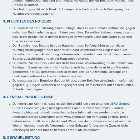
räumlich unbeschränktes und unentgeltliches Recht, deinen Beitrag im Rahmen des
Boards zu nutzen.
Das Nutzungsrecht nach Punkt 2, Unterpunkt a bleibt auch nach Kündigung des
Nutzungsvertrages bestehen.
3. PFLICHTEN DES NUTZERS
Du erklärst mit der Erstellung eines Beitrags, dass er keine Inhalte enthält, die gegen
geltendes Recht oder die guten Sitten verstoßen. Du erklärst insbesondere, dass du
das Recht besitzt, die in deinen Beiträgen verwendeten Links und Bilder zu setzen
bzw. zu verwenden.
Der Betreiber des Boards übt das Hausrecht aus. Bei Verstößen gegen diese
Nutzungsbedingungen oder anderer im Board veröffentlichten Regeln kann der
Betreiber dich nach Abmahnung zeitweise oder dauerhaft von der Nutzung dieses
Boards ausschließen und dir ein Hausverbot erteilen.
Du nimmst zur Kenntnis, dass der Betreiber keine Verantwortung für die Inhalte von
Beiträgen übernimmt, die er nicht selbst erstellt hat oder die er nicht zur Kenntnis
genommen hat. Du gestattest dem Betreiber, dein Benutzerkonto, Beiträge und
Funktionen jederzeit zu löschen oder zu sperren.
Du gestattest dem Betreiber darüber hinaus, deine Beiträge abzuändern, sofern sie
gegen o. g. Regeln verstoßen oder geeignet sind, dem Betreiber oder einem Dritten
Schaden zuzufügen.
4. GENERAL PUBLIC LICENSE
Du nimmst zur Kenntnis, dass es sich bei phpBB um eine unter der „
GNU General
Public License v2
“ (GPL) bereitgestellten Foren-Software von phpBB Limited
(www.phpbb.com) handelt; deutschsprachige Informationen werden durch die
deutschsprachige Community unter www.phpbb.de zur Verfügung gestellt. Beide
haben keinen Einfluss auf die Art und Weise, wie die Software verwendet wird. Sie
können insbesondere die Verwendung der Software für bestimmte Zwecke nicht
untersagen oder auf Inhalte fremder Foren Einfluss nehmen.
5. GEWÄHRLEISTUNG