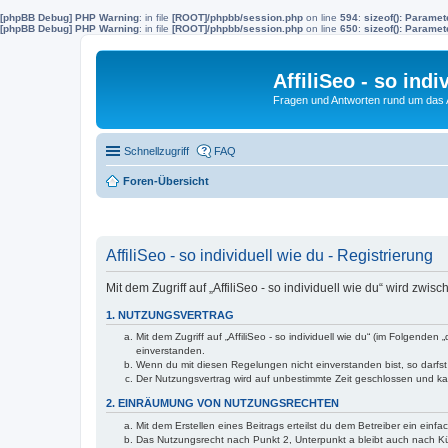
[phpBB Debug] PHP Warning
: in file
[ROOT]/phpbb/session.php
on line
594
:
sizeof(): Parame
[phpBB Debug] PHP Warning
: in file
[ROOT]/phpbb/session.php
on line
650
:
sizeof(): Parame
AffiliSeo - so indi
Fragen und Antworten rund um das Af
Schnellzugriff
FAQ
Foren-Übersicht
AffiliSeo - so individuell wie du - Registrierung
Mit dem Zugriff auf „AffiliSeo - so individuell wie du“ wird zw
1. NUTZUNGSVERTRAG
Mit dem Zugriff auf „AffiliSeo - so individuell wie du“ (im Folgend
einverstanden.
Wenn du mit diesen Regelungen nicht einverstanden bist, so darfst 
Der Nutzungsvertrag wird auf unbestimmte Zeit geschlossen und kan
2. EINRÄUMUNG VON NUTZUNGSRECHTEN
Mit dem Erstellen eines Beitrags erteilst du dem Betreiber ein ein
Das Nutzungsrecht nach Punkt 2, Unterpunkt a bleibt auch nach 