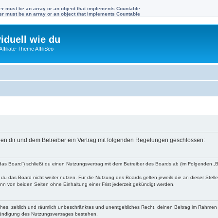
ter must be an array or an object that implements Countable
ter must be an array or an object that implements Countable
viduell wie du
filiate-Theme AffiliSeo
ischen dir und dem Betreiber ein Vertrag mit folgenden Regelungen geschlossen:
en „das Board“) schließt du einen Nutzungsvertrag mit dem Betreiber des Boards ab (im Folgenden 
du das Board nicht weiter nutzen. Für die Nutzung des Boards gelten jeweils die an dieser Stell
n von beiden Seiten ohne Einhaltung einer Frist jederzeit gekündigt werden.
faches, zeitlich und räumlich unbeschränktes und unentgeltliches Recht, deinen Beitrag im Rahme
Kündigung des Nutzungsvertrages bestehen.