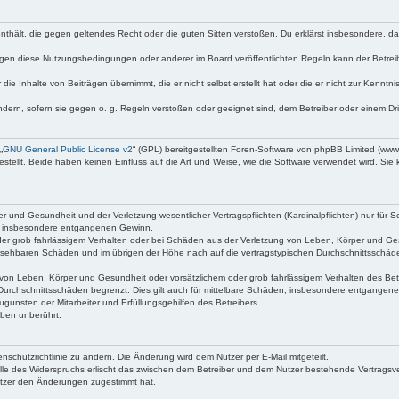
e enthält, die gegen geltendes Recht oder die guten Sitten verstoßen. Du erklärst insbesondere, 
egen diese Nutzungsbedingungen oder anderer im Board veröffentlichten Regeln kann der Betre
die Inhalte von Beiträgen übernimmt, die er nicht selbst erstellt hat oder die er nicht zur Kenn
ndern, sofern sie gegen o. g. Regeln verstoßen oder geeignet sind, dem Betreiber oder einem D
„
GNU General Public License v2
“ (GPL) bereitgestellten Foren-Software von phpBB Limited (ww
ellt. Beide haben keinen Einfluss auf die Art und Weise, wie die Software verwendet wird. Si
 und Gesundheit und der Verletzung wesentlicher Vertragspflichten (Kardinalpflichten) nur für Sc
wie insbesondere entgangenen Gewinn.
der grob fahrlässigem Verhalten oder bei Schäden aus der Verletzung von Leben, Körper und Ges
rhersehbaren Schäden und im übrigen der Höhe nach auf die vertragstypischen Durchschnittsschäde
von Leben, Körper und Gesundheit oder vorsätzlichem oder grob fahrlässigem Verhalten des Betr
Durchschnittsschäden begrenzt. Dies gilt auch für mittelbare Schäden, insbesondere entgangen
gunsten der Mitarbeiter und Erfüllungsgehilfen des Betreibers.
ben unberührt.
nschutzrichtlinie zu ändern. Die Änderung wird dem Nutzer per E-Mail mitgeteilt.
lle des Widerspruchs erlischt das zwischen dem Betreiber und dem Nutzer bestehende Vertragsverh
utzer den Änderungen zugestimmt hat.