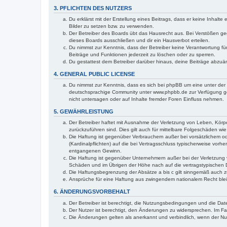
3. PFLICHTEN DES NUTZERS
Du erklärst mit der Erstellung eines Beitrags, dass er keine Inhalt
Bilder zu setzen bzw. zu verwenden.
Der Betreiber des Boards übt das Hausrecht aus. Bei Verstößen g
dieses Boards ausschließen und dir ein Hausverbot erteilen.
Du nimmst zur Kenntnis, dass der Betreiber keine Verantwortung für 
Beiträge und Funktionen jederzeit zu löschen oder zu sperren.
Du gestattest dem Betreiber darüber hinaus, deine Beiträge abzuä
4. GENERAL PUBLIC LICENSE
Du nimmst zur Kenntnis, dass es sich bei phpBB um eine unter der 
deutschsprachige Community unter www.phpbb.de zur Verfügung gest
nicht untersagen oder auf Inhalte fremder Foren Einfluss nehmen.
5. GEWÄHRLEISTUNG
Der Betreiber haftet mit Ausnahme der Verletzung von Leben, Körper
zurückzuführen sind. Dies gilt auch für mittelbare Folgeschäden 
Die Haftung ist gegenüber Verbrauchern außer bei vorsätzlichem o
(Kardinalpflichten) auf die bei Vertragsschluss typischerweise vo
entgangenen Gewinn.
Die Haftung ist gegenüber Unternehmern außer bei der Verletzung 
Schäden und im Übrigen der Höhe nach auf die vertragstypischen 
Die Haftungsbegrenzung der Absätze a bis c gilt sinngemäß auch zu
Ansprüche für eine Haftung aus zwingendem nationalem Recht blei
6. ÄNDERUNGSVORBEHALT
Der Betreiber ist berechtigt, die Nutzungsbedingungen und die Date
Der Nutzer ist berechtigt, den Änderungen zu widersprechen. Im Fa
Die Änderungen gelten als anerkannt und verbindlich, wenn der N