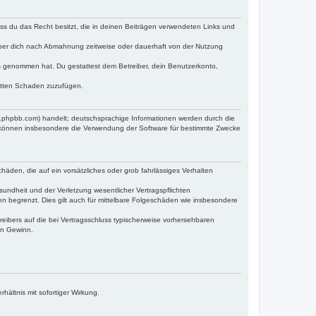
dass du das Recht besitzt, die in deinen Beiträgen verwendeten Links und
iber dich nach Abmahnung zeitweise oder dauerhaft von der Nutzung
tnis genommen hat. Du gestattest dem Betreiber, dein Benutzerkonto,
ritten Schaden zuzufügen.
w.phpbb.com) handelt; deutschsprachige Informationen werden durch die
e können insbesondere die Verwendung der Software für bestimmte Zwecke
häden, die auf ein vorsätzliches oder grob fahrlässiges Verhalten
undheit und der Verletzung wesentlicher Vertragspflichten
n begrenzt. Dies gilt auch für mittelbare Folgeschäden wie insbesondere
eibers auf die bei Vertragsschluss typischerweise vorhersehbaren
en Gewinn.
ältnis mit sofortiger Wirkung.