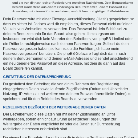
und die von dir nach deiner Registrierung erstellten Nachrichten. Dein Benutzerkonto
besteht mindestens aus einem eindeutigen Benutzernamen, einem Passwort zur
Anmeldung mit diesem Konto und einer persönlichen und gültigen E-Mail-Adresse.
Dein Passwort wird mit einer Einwege-Verschlüsselung (Hash) gespeichert, so
dass es sicher ist. Jedoch wird dir empfohlen, dieses Passwort nicht auf einer
Vielzahl von Webseiten zu verwenden. Das Passwort ist dein Schlüssel zu
deinem Benutzerkonto für das Board, also geh mit ihm sorgsam um.
Insbesondere wird dich kein Vertreter des Betreibers, von phpBB Limited oder
ein Dritter berechtigterweise nach deinem Passwort fragen. Solltest du dein
Passwort vergessen haben, so kannst du die Funktion „Ich habe mein
Passwort vergessen“ benutzen. Die phpBB-Software fragt dich dann nach
deinem Benutzernamen und deiner E-Mail-Adresse und sendet anschließend
ein neu generiertes Passwort an diese Adresse, mit dem du dann auf das
Board zugreifen kannst.
GESTATTUNG DER DATENSPEICHERUNG
Du gestattest dem Betreiber, die von dir im Rahmen der Registrierung
eingegebenen Daten sowie laufende Zugriffsdaten (Datum und Uhrzeit der
Nutzung, IP-Adresse und weitere von deinem Browser übermittelte Daten) zu
speichern und für den Betrieb des Boards zu verwenden.
REGELUNGEN BEZÜGLICH DER WEITERGABE DEINER DATEN
Der Betreiber wird diese Daten nur mit deiner Zustimmung an Dritte
weitergeben, sofern er nicht auf Grund gesetzlicher Regelungen zur
Weitergabe der Daten verpflichtet ist oder die Daten zur Durchsetzung
rechtlicher Interessen erforderlich sind.
Du nimmst zur Kenntnis, dass die von dir in deinem Profil angegebenen Daten