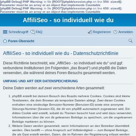
[phpBB Debug] PHP Warning
: in file
[ROOT]/phpbb/session.php
on line
594
:
sizeof():
Parameter must be an array or an object that implements Countable
[phpBB Debug] PHP Warning
: in file
[ROOT]/phpbb/session.php
on line
650
:
sizeof():
Parameter must be an array or an object that implements Countable
AffiliSeo - so individuell wie du
Schnellzugriff
FAQ
Registrieren
Anmelden
Foren-Übersicht
uc
AffiliSeo - so individuell wie du - Datenschutzrichtlinie
he
Diese Richtlinie beschreibt, wie „AffiliSeo - so individuell wie du“ und ggf.
verbundene Institutionen (im Folgenden „das Board“) und phpBB die Daten
verwenden, die während deines Foren-Besuchs gesammelt werden.
UMFANG UND ART DER DATENSPEICHERUNG
Deine Daten werden auf zwei verschiedene Arten gesammelt:
phpBB erstellt bei deinem Besuch des Boards mehrere Cookies. Cookies sind kleine
Textdateien, die dein Browser als temporäre Dateien ablegt. Zwei dieser Cookies
enthalten eine eindeutige Benutzer-Nummer (Benutzer-ID) sowie eine anonyme
Sitzungs-Nummer (Session-ID), die dir von phpBB automatisch zugewiesen wird. Ein
drittes Cookie wird erstellt, sobald du Themen besucht hast und wird dazu verwendet,
Informationen über die von dir gelesenen Beiträge zu speichern, um die ungelesenen
Beiträge markieren zu können.
Weitere Daten werden gesammelt, wenn Informationen an den Betreiber übermittelt
werden. Dies betrifft — ohne Anspruch auf Vollständigkeit — zum Beispiel Beiträge,
die als Gast erstellt werden, Daten, die im Rahmen der Registrierung erfasst werden