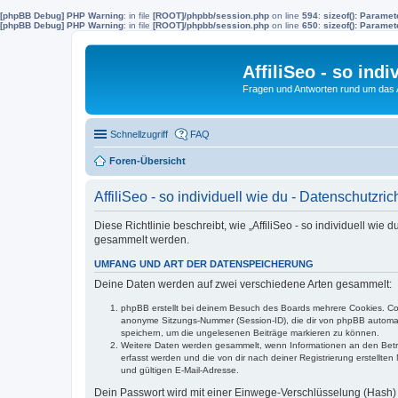
[phpBB Debug] PHP Warning
: in file
[ROOT]/phpbb/session.php
on line
594
:
sizeof(): Parame
[phpBB Debug] PHP Warning
: in file
[ROOT]/phpbb/session.php
on line
650
:
sizeof(): Parame
AffiliSeo - so indi
Fragen und Antworten rund um das Af
Schnellzugriff
FAQ
Foren-Übersicht
AffiliSeo - so individuell wie du - Datenschutzrich
Diese Richtlinie beschreibt, wie „AffiliSeo - so individuell 
gesammelt werden.
UMFANG UND ART DER DATENSPEICHERUNG
Deine Daten werden auf zwei verschiedene Arten gesammelt:
phpBB erstellt bei deinem Besuch des Boards mehrere Cookies. Cook
anonyme Sitzungs-Nummer (Session-ID), die dir von phpBB automatis
speichern, um die ungelesenen Beiträge markieren zu können.
Weitere Daten werden gesammelt, wenn Informationen an den Betreibe
erfasst werden und die von dir nach deiner Registrierung erstell
und gültigen E-Mail-Adresse.
Dein Passwort wird mit einer Einwege-Verschlüsselung (Hash) g