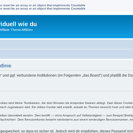
ter must be an array or an object that implements Countable
ter must be an array or an object that implements Countable
viduell wie du
filiate-Theme AffiliSeo
tlinie
wie du“ und ggf. verbundene Institutionen (im Folgenden „das Board“) und phpBB di
ies sind kleine Textdateien, die dein Browser als temporäre Dateien ablegt. Zwei dieser Cooki
ch zugewiesen wird. Ein drittes Cookie wird erstellt, sobald du Themen besucht hast und wird 
r übermittelt werden. Dies betrifft — ohne Anspruch auf Vollständigkeit — zum Beispiel Beiträg
ten Nachrichten. Dein Benutzerkonto besteht mindestens aus einem eindeutigen Benutzernamen, 
espeichert, so dass es sicher ist. Jedoch wird dir empfohlen, dieses Passwort ni