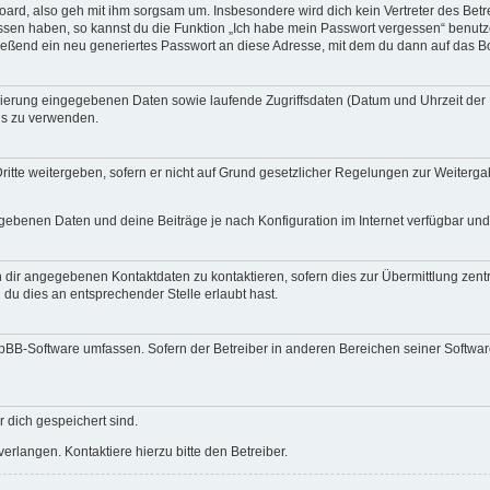
ard, also geh mit ihm sorgsam um. Insbesondere wird dich kein Vertreter des Betre
essen haben, so kannst du die Funktion „Ich habe mein Passwort vergessen“ benut
ßend ein neu generiertes Passwort an diese Adresse, mit dem du dann auf das Bo
trierung eingegebenen Daten sowie laufende Zugriffsdaten (Datum und Uhrzeit de
rds zu verwenden.
itte weitergeben, sofern er nicht auf Grund gesetzlicher Regelungen zur Weitergab
egebenen Daten und deine Beiträge je nach Konfiguration im Internet verfügbar un
 dir angegebenen Kontaktdaten zu kontaktieren, sofern dies zur Übermittlung zentra
 du dies an entsprechender Stelle erlaubt hast.
phpBB-Software umfassen. Sofern der Betreiber in anderen Bereichen seiner Softwa
r dich gespeichert sind.
rlangen. Kontaktiere hierzu bitte den Betreiber.