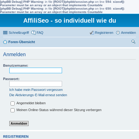
[phpBB Debug] PHP Warning
: in file
[ROOT]/phpbb/session.php
on line
594
:
sizeof():
Parameter must be an array or an object that implements Countable
[phpBB Debug] PHP Warning
: in file
[ROOT]/phpbb/session.php
on line
650
:
sizeof():
Parameter must be an array or an object that implements Countable
AffiliSeo - so individuell wie du
Schnellzugriff
FAQ
Registrieren
Anmelden
Foren-Übersicht
uc
Anmelden
he
Benutzername:
Passwort:
Ich habe mein Passwort vergessen
Die Aktivierungs-E-Mail erneut senden
Angemeldet bleiben
Meinen Online-Status während dieser Sitzung verbergen
REGISTRIEREN