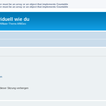
ter must be an array or an object that implements Countable
ter must be an array or an object that implements Countable
viduell wie du
filiate-Theme AffiliSeo
en
ieser Sitzung verbergen