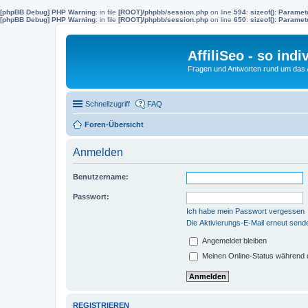
[phpBB Debug] PHP Warning
: in file
[ROOT]/phpbb/session.php
on line
594
:
sizeof(): Parame
[phpBB Debug] PHP Warning
: in file
[ROOT]/phpbb/session.php
on line
650
:
sizeof(): Parame
AffiliSeo - so indi
Fragen und Antworten rund um das Af
Schnellzugriff
FAQ
Foren-Übersicht
Anmelden
Benutzername:
Passwort:
Ich habe mein Passwort vergessen
Die Aktivierungs-E-Mail erneut send
Angemeldet bleiben
Meinen Online-Status während d
REGISTRIEREN