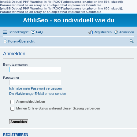
[phpBB Debug] PHP Warning
: in file
[ROOT]/phpbb/session.php
on line
594
:
sizeof():
Parameter must be an array or an object that implements Countable
[phpBB Debug] PHP Warning
: in file
[ROOT]/phpbb/session.php
on line
650
:
sizeof():
Parameter must be an array or an object that implements Countable
AffiliSeo - so individuell wie du
Schnellzugriff
FAQ
Registrieren
Anmelden
Foren-Übersicht
uc
Anmelden
he
Benutzername:
Passwort:
Ich habe mein Passwort vergessen
Die Aktivierungs-E-Mail erneut senden
Angemeldet bleiben
Meinen Online-Status während dieser Sitzung verbergen
REGISTRIEREN