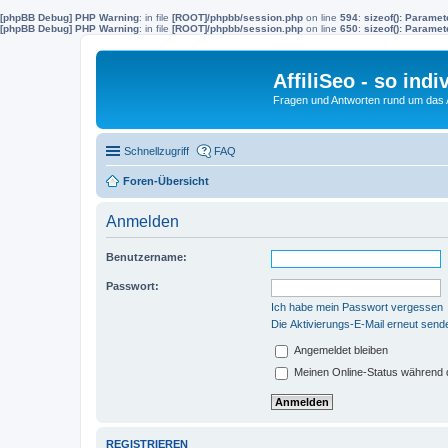
[phpBB Debug] PHP Warning
: in file
[ROOT]/phpbb/session.php
on line
594
:
sizeof(): Parame
[phpBB Debug] PHP Warning
: in file
[ROOT]/phpbb/session.php
on line
650
:
sizeof(): Parame
AffiliSeo - so indi
Fragen und Antworten rund um das Af
Schnellzugriff
FAQ
Foren-Übersicht
Anmelden
Benutzername:
Passwort:
Ich habe mein Passwort vergessen
Die Aktivierungs-E-Mail erneut send
Angemeldet bleiben
Meinen Online-Status während d
REGISTRIEREN