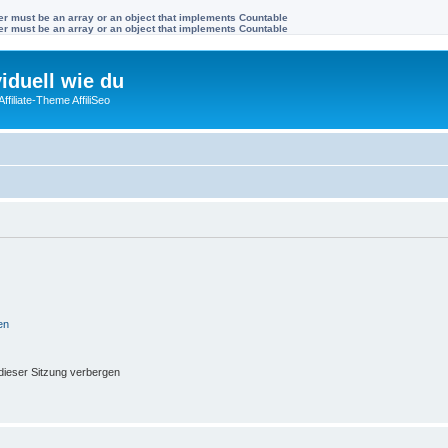
ter must be an array or an object that implements Countable
ter must be an array or an object that implements Countable
viduell wie du
filiate-Theme AffiliSeo
en
ieser Sitzung verbergen