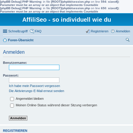
[phpBB Debug] PHP Warning
: in file
[ROOT]/phpbb/session.php
on line
594
:
sizeof():
Parameter must be an array or an object that implements Countable
[phpBB Debug] PHP Warning
: in file
[ROOT]/phpbb/session.php
on line
650
:
sizeof():
Parameter must be an array or an object that implements Countable
AffiliSeo - so individuell wie du
Schnellzugriff
FAQ
Registrieren
Anmelden
Foren-Übersicht
uc
Anmelden
he
Benutzername:
Passwort:
Ich habe mein Passwort vergessen
Die Aktivierungs-E-Mail erneut senden
Angemeldet bleiben
Meinen Online-Status während dieser Sitzung verbergen
REGISTRIEREN