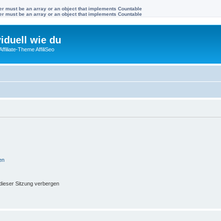
ter must be an array or an object that implements Countable
ter must be an array or an object that implements Countable
viduell wie du
filiate-Theme AffiliSeo
en
ieser Sitzung verbergen