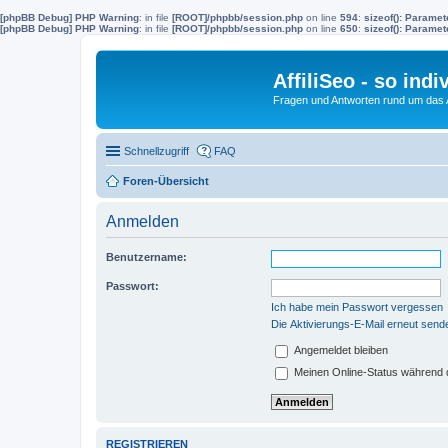
[phpBB Debug] PHP Warning
: in file
[ROOT]/phpbb/session.php
on line
594
:
sizeof(): Parame
[phpBB Debug] PHP Warning
: in file
[ROOT]/phpbb/session.php
on line
650
:
sizeof(): Parame
AffiliSeo - so indi
Fragen und Antworten rund um das Af
Schnellzugriff
FAQ
Foren-Übersicht
Anmelden
Benutzername:
Passwort:
Ich habe mein Passwort vergessen
Die Aktivierungs-E-Mail erneut send
Angemeldet bleiben
Meinen Online-Status während d
REGISTRIEREN