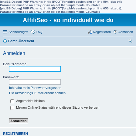
[phpBB Debug] PHP Warning
: in file
[ROOT]/phpbb/session.php
on line
594
:
sizeof():
Parameter must be an array or an object that implements Countable
[phpBB Debug] PHP Warning
: in file
[ROOT]/phpbb/session.php
on line
650
:
sizeof():
Parameter must be an array or an object that implements Countable
AffiliSeo - so individuell wie du
Schnellzugriff
FAQ
Registrieren
Anmelden
Foren-Übersicht
uc
Anmelden
he
Benutzername:
Passwort:
Ich habe mein Passwort vergessen
Die Aktivierungs-E-Mail erneut senden
Angemeldet bleiben
Meinen Online-Status während dieser Sitzung verbergen
REGISTRIEREN