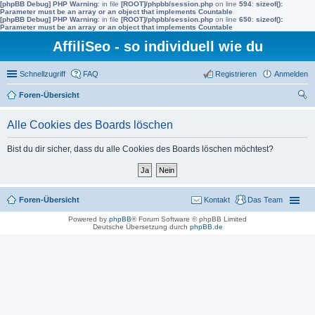
[phpBB Debug] PHP Warning
: in file
[ROOT]/phpbb/session.php
on line
594
:
sizeof():
Parameter must be an array or an object that implements Countable
[phpBB Debug] PHP Warning
: in file
[ROOT]/phpbb/session.php
on line
650
:
sizeof():
Parameter must be an array or an object that implements Countable
AffiliSeo - so individuell wie du
Schnellzugriff
FAQ
Registrieren
Anmelden
Foren-Übersicht
uc
Alle Cookies des Boards löschen
he
Bist du dir sicher, dass du alle Cookies des Boards löschen möchtest?
Foren-Übersicht
Kontakt
Das Team
Powered by
phpBB
® Forum Software © phpBB Limited
Deutsche Übersetzung durch
phpBB.de