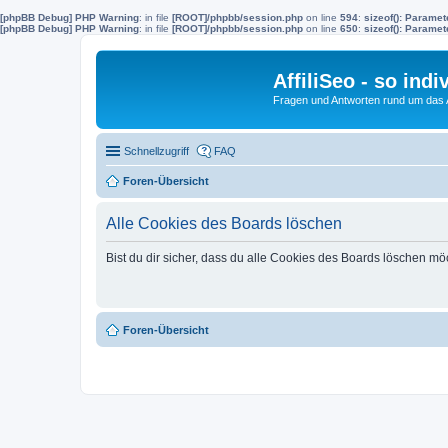
[phpBB Debug] PHP Warning
: in file
[ROOT]/phpbb/session.php
on line
594
:
sizeof(): Parame
[phpBB Debug] PHP Warning
: in file
[ROOT]/phpbb/session.php
on line
650
:
sizeof(): Parame
AffiliSeo - so indi
Fragen und Antworten rund um das Af
Schnellzugriff
FAQ
Foren-Übersicht
Alle Cookies des Boards löschen
Bist du dir sicher, dass du alle Cookies des Boards löschen mö
Foren-Übersicht