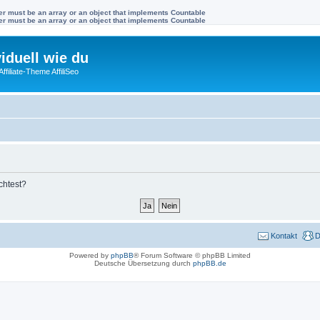
ter must be an array or an object that implements Countable
ter must be an array or an object that implements Countable
viduell wie du
filiate-Theme AffiliSeo
chtest?
Kontakt
D
Powered by
phpBB
® Forum Software © phpBB Limited
Deutsche Übersetzung durch
phpBB.de