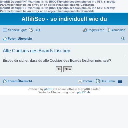
[phpBB Debug] PHP Warning
: in file
[ROOT]/phpbb/session.php
on line
594
:
sizeof():
Parameter must be an array or an object that implements Countable
[phpBB Debug] PHP Warning
: in file
[ROOT]/phpbb/session.php
on line
650
:
sizeof():
Parameter must be an array or an object that implements Countable
AffiliSeo - so individuell wie du
Schnellzugriff
FAQ
Registrieren
Anmelden
Foren-Übersicht
uc
Alle Cookies des Boards löschen
he
Bist du dir sicher, dass du alle Cookies des Boards löschen möchtest?
Foren-Übersicht
Kontakt
Das Team
Powered by
phpBB
® Forum Software © phpBB Limited
Deutsche Übersetzung durch
phpBB.de