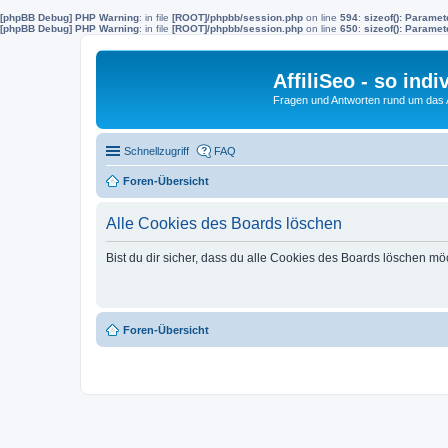
[phpBB Debug] PHP Warning
: in file
[ROOT]/phpbb/session.php
on line
594
:
sizeof(): Parame
[phpBB Debug] PHP Warning
: in file
[ROOT]/phpbb/session.php
on line
650
:
sizeof(): Parame
AffiliSeo - so indi
Fragen und Antworten rund um das Af
Schnellzugriff
FAQ
Foren-Übersicht
Alle Cookies des Boards löschen
Bist du dir sicher, dass du alle Cookies des Boards löschen mö
Foren-Übersicht