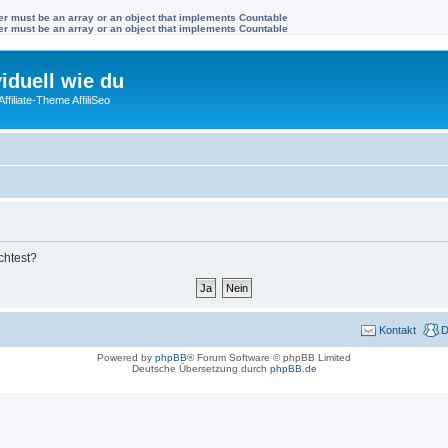
ter must be an array or an object that implements Countable
ter must be an array or an object that implements Countable
viduell wie du
filiate-Theme AffiliSeo
chtest?
Kontakt
D
Powered by
phpBB
® Forum Software © phpBB Limited
Deutsche Übersetzung durch
phpBB.de