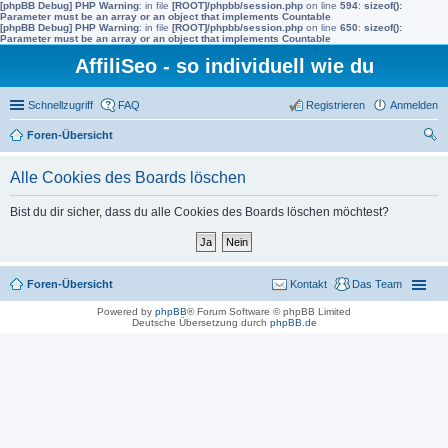
[phpBB Debug] PHP Warning
: in file
[ROOT]/phpbb/session.php
on line
594
:
sizeof():
Parameter must be an array or an object that implements Countable
[phpBB Debug] PHP Warning
: in file
[ROOT]/phpbb/session.php
on line
650
:
sizeof():
Parameter must be an array or an object that implements Countable
AffiliSeo - so individuell wie du
Schnellzugriff
FAQ
Registrieren
Anmelden
Foren-Übersicht
uc
Alle Cookies des Boards löschen
he
Bist du dir sicher, dass du alle Cookies des Boards löschen möchtest?
Foren-Übersicht
Kontakt
Das Team
Powered by
phpBB
® Forum Software © phpBB Limited
Deutsche Übersetzung durch
phpBB.de