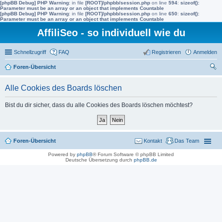
[phpBB Debug] PHP Warning
: in file
[ROOT]/phpbb/session.php
on line
594
:
sizeof():
Parameter must be an array or an object that implements Countable
[phpBB Debug] PHP Warning
: in file
[ROOT]/phpbb/session.php
on line
650
:
sizeof():
Parameter must be an array or an object that implements Countable
AffiliSeo - so individuell wie du
Schnellzugriff
FAQ
Registrieren
Anmelden
Foren-Übersicht
uc
Alle Cookies des Boards löschen
he
Bist du dir sicher, dass du alle Cookies des Boards löschen möchtest?
Foren-Übersicht
Kontakt
Das Team
Powered by
phpBB
® Forum Software © phpBB Limited
Deutsche Übersetzung durch
phpBB.de